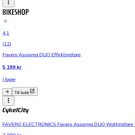
4.1
(
12
)
Favero Assioma DUO Effektmätare
5 199 kr
I lager
Till butik
FAVERO ELECTRONICS Favero Assioma DUO Wattmätare 