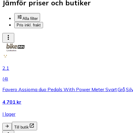
Jämför priser och butiker
Alla filter
Pris inkl. frakt
2.1
(
4
)
Favero Assioma duo Pedals With Power Meter Svart,Grå,Sil
4 701 kr
I lager
Till butik