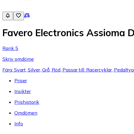
Favero Electronics Assioma 
Rank 5
Skriv omdöme
Färg: Svart, Silver, Grå, Röd, Passar till: Racercyklar, Pedalt
Priser
Insikter
Prishistorik
Omdömen
Info