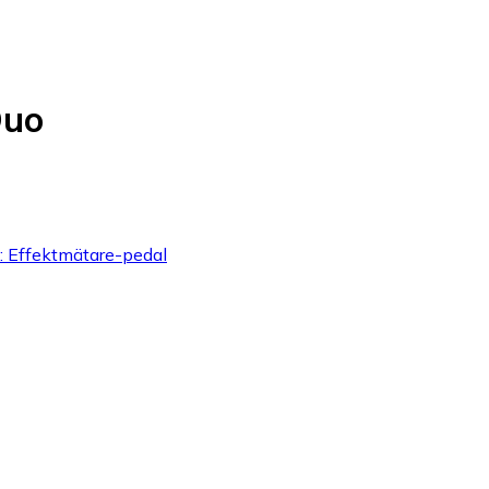
Duo
yp: Effektmätare-pedal