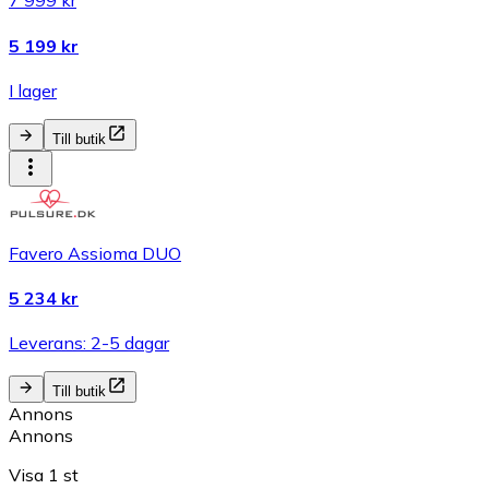
7 999 kr
5 199 kr
I lager
Till butik
Favero Assioma DUO
5 234 kr
Leverans: 2-5 dagar
Till butik
Annons
Annons
Visa 1 st