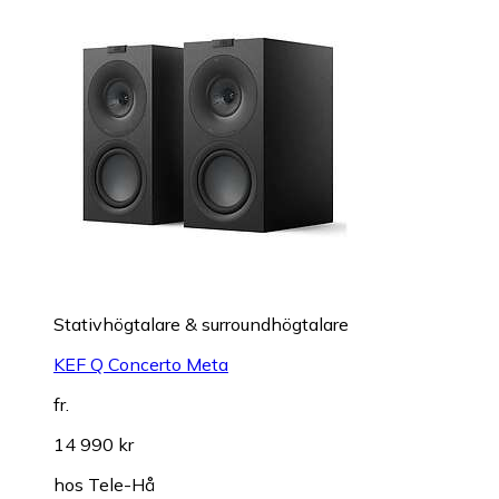
Stativhögtalare & surroundhögtalare
KEF Q Concerto Meta
fr.
14 990 kr
hos
Tele-Hå