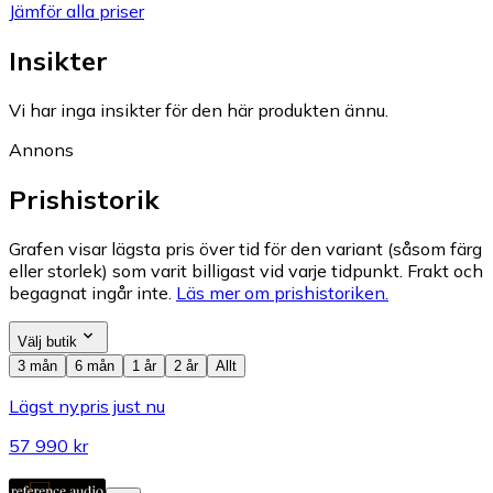
Jämför alla priser
Insikter
Vi har inga insikter för den här produkten ännu.
Annons
Prishistorik
Grafen visar lägsta pris över tid för den variant (såsom färg
eller storlek) som varit billigast vid varje tidpunkt. Frakt och
begagnat ingår inte.
Läs mer om prishistoriken.
Välj butik
3 mån
6 mån
1 år
2 år
Allt
Lägst nypris just nu
57 990 kr