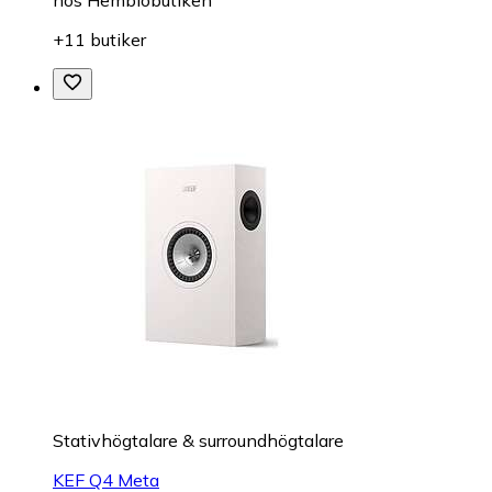
hos
Hembiobutiken
+11 butiker
Stativhögtalare & surroundhögtalare
KEF Q4 Meta