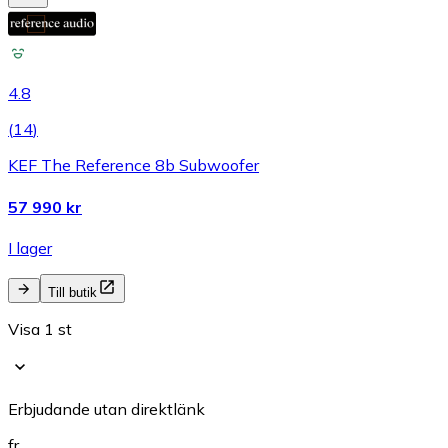
4.8
(
14
)
KEF The Reference 8b Subwoofer
57 990 kr
I lager
Till butik
Visa 1 st
Erbjudande utan direktlänk
fr.