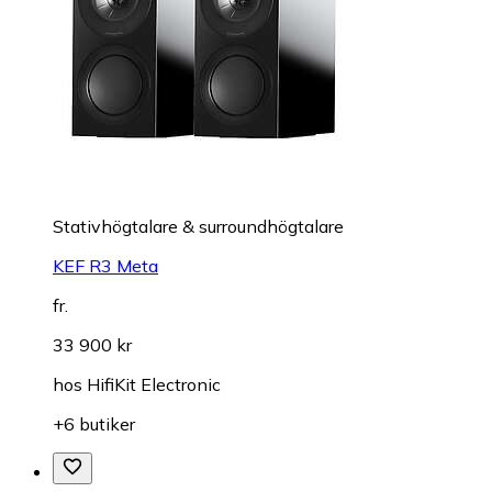
Stativhögtalare & surroundhögtalare
KEF R3 Meta
fr.
33 900 kr
hos
HifiKit Electronic
+6 butiker