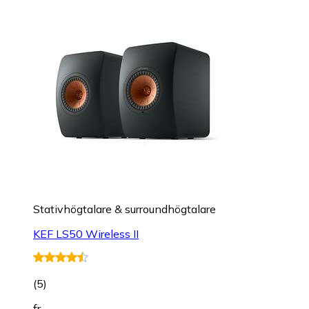
Stativhögtalare & surroundhögtalare
KEF LS50 Wireless II
(
5
)
fr.