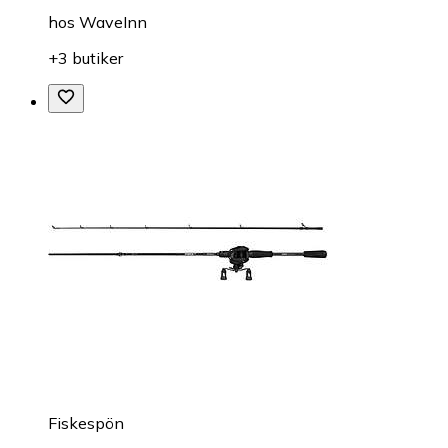
hos
WaveInn
+3 butiker
Fiskespön