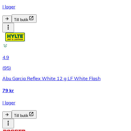
I lager
Till butik
4.9
(
95
)
Abu Garcia Reflex White 12 g LF White Flash
79 kr
I lager
Till butik