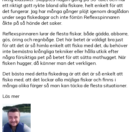
ett riktigt gott rykte bland alla fiskare, helt enkelt för att
det fungerar. Jag har många gånger plöjt igenom draglådan
under sega fiskedagar och inte förrän Reflexspinnaren
åkte på så hände det saker.
Reflexspinnaren lurar de flesta fiskar, både gädda, abborre,
gös, öring och regnbåge. Det här betet är väldigt bra just
för att det är så himla enkelt att fiska med det, du behöver
inte bemästra krångliga tekniker eller hålla utkik efter
några försiktiga pet på betet för att sätta mothugget. När
fisken hugger, då känner man det verkligen.
Det bästa med detta fiskedrag är att det är så enkelt att
fiska med, att det lockar alla möjliga fiskar och finns i
många olika färger så man kan täcka de flesta situationer.
Läs mer