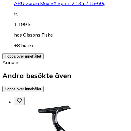
ABU Garcia Max SX Spinn 2.13m / 15-60g
fr.
1 199 kr
hos
Olssons Fiske
+8 butiker
Hoppa över innehållet
Annons
Andra besökte även
Hoppa över innehållet