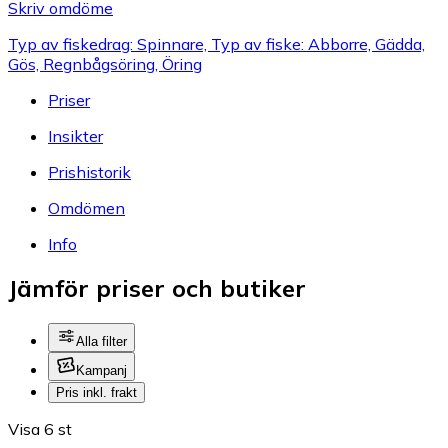
Skriv omdöme
Typ av fiskedrag: Spinnare, Typ av fiske: Abborre, Gädda,
Gös, Regnbågsöring, Öring
Priser
Insikter
Prishistorik
Omdömen
Info
Jämför priser och butiker
Alla filter
Kampanj
Pris inkl. frakt
Visa 6 st