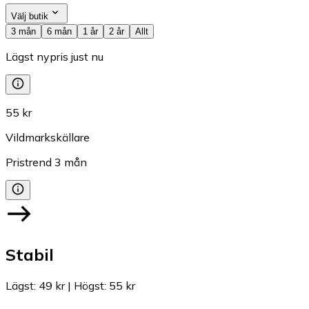
Välj butik
3 mån
6 mån
1 år
2 år
Allt
Lägst nypris just nu
55 kr
Vildmarkskällare
Pristrend
3
mån
Stabil
Lägst
:
49 kr
|
Högst
:
55 kr