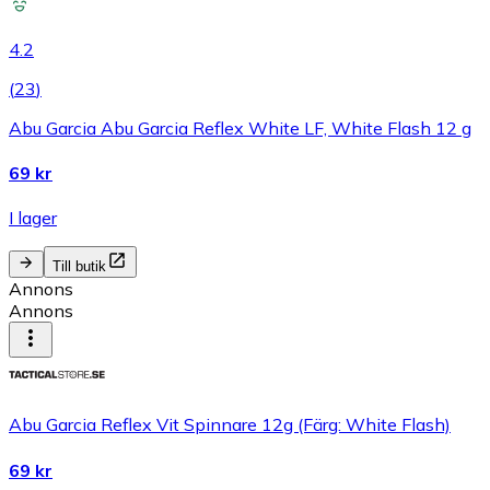
4.2
(
23
)
Abu Garcia Abu Garcia Reflex White LF, White Flash 12 g
69 kr
I lager
Till butik
Annons
Annons
Abu Garcia Reflex Vit Spinnare 12g (Färg: White Flash)
69 kr