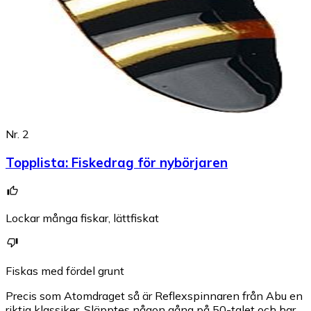
Nr. 2
Topplista
:
Fiskedrag för nybörjaren
Lockar många fiskar, lättfiskat
Fiskas med fördel grunt
Precis som Atomdraget så är Reflexspinnaren från Abu en
riktig klassiker. Släpptes någon gång på 50-talet och har