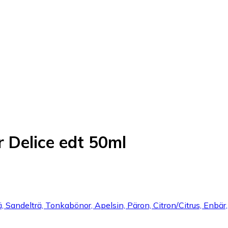
 Delice edt 50ml
ä, Sandelträ, Tonkabönor, Apelsin, Päron, Citron/Citrus, Enbär