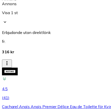
Annons
Visa 1 st
Erbjudande utan direktlänk
fr.
316 kr
4.5
(
41
)
Cacharel Anaïs Anaïs Premier Délice Eau de Toilette för Kv