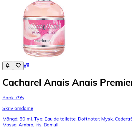
Cacharel Anais Anais Premier
Rank 795
Skriv omdöme
Mängd: 50 ml, Typ: Eau de toilette, Doftnoter: Mysk, Cedertr
Mossa, Ambra, Iris, Bomull