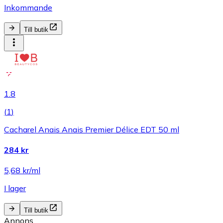
Inkommande
Till butik
1.8
(
1
)
Cacharel Anais Anais Premier Délice EDT 50 ml
284 kr
5,68 kr/ml
I lager
Till butik
Annons