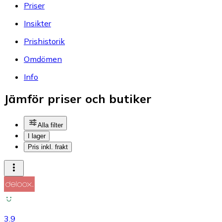
Priser
Insikter
Prishistorik
Omdömen
Info
Jämför priser och butiker
Alla filter
I lager
Pris inkl. frakt
3.9