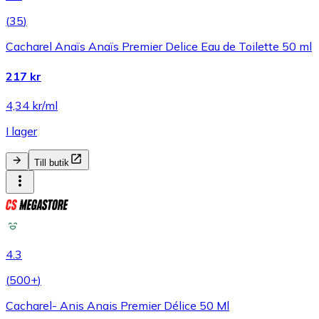
(
35
)
Cacharel Anaïs Anaïs Premier Delice Eau de Toilette 50 ml
217 kr
4,34 kr/ml
I lager
Till butik
4.3
(
500+
)
Cacharel- Anis Anais Premier Délice 50 Ml