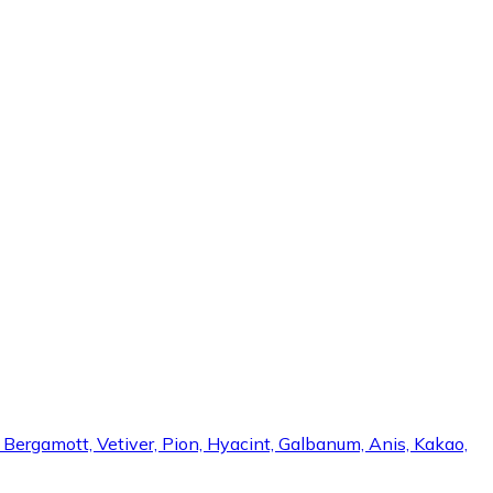
, Bergamott, Vetiver, Pion, Hyacint, Galbanum, Anis, Kakao,