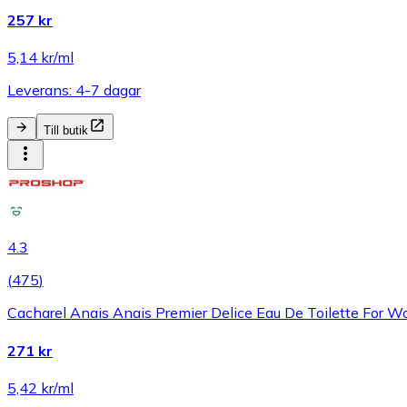
257 kr
5,14 kr/ml
Leverans: 4-7 dagar
Till butik
4.3
(
475
)
Cacharel Anais Anais Premier Delice Eau De Toilette For 
271 kr
5,42 kr/ml