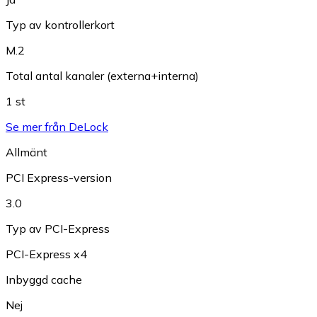
Typ av kontrollerkort
M.2
Total antal kanaler (externa+interna)
1 st
Se mer från DeLock
Allmänt
PCI Express-version
3.0
Typ av PCI-Express
PCI-Express x4
Inbyggd cache
Nej