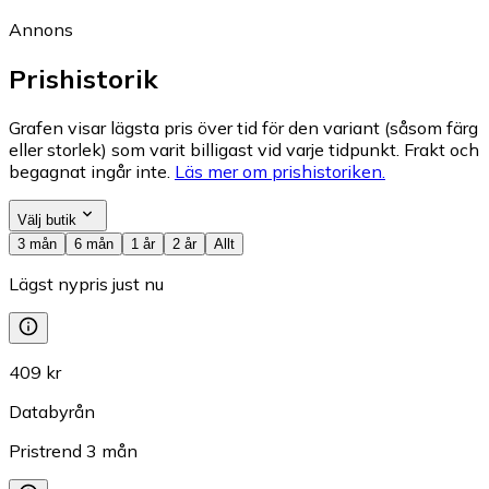
Annons
Prishistorik
Grafen visar lägsta pris över tid för den variant (såsom färg
eller storlek) som varit billigast vid varje tidpunkt. Frakt och
begagnat ingår inte.
Läs mer om prishistoriken.
Välj butik
3 mån
6 mån
1 år
2 år
Allt
Lägst nypris just nu
409 kr
Databyrån
Pristrend
3
mån