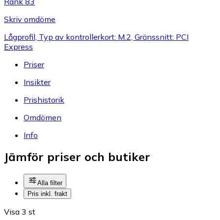
Rank 83
Skriv omdöme
Lågprofil, Typ av kontrollerkort: M.2, Gränssnitt: PCI
Express
Priser
Insikter
Prishistorik
Omdömen
Info
Jämför priser och butiker
Alla filter
Pris inkl. frakt
Visa 3 st