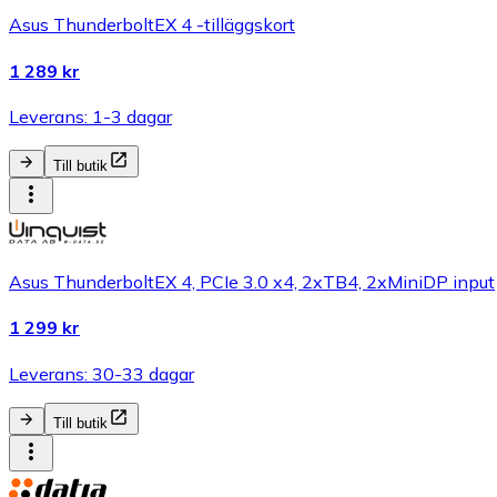
Asus ThunderboltEX 4 -tilläggskort
1 289 kr
Leverans: 1-3 dagar
Till butik
Asus ThunderboltEX 4, PCIe 3.0 x4, 2xTB4, 2xMiniDP input
1 299 kr
Leverans: 30-33 dagar
Till butik