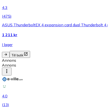
4.3
(
475
)
ASUS ThunderboltEX 4 expansion card dual Thunderbolt 4 (
1 211 kr
I lager
Till butik
Annons
Annons
4.0
(
13
)