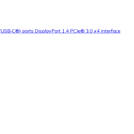
USB‑C®) ports DisplayPort 1.4 PCIe® 3.0 x4 interface