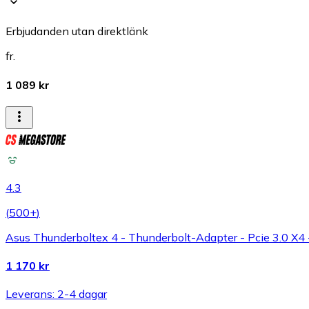
Erbjudanden utan direktlänk
fr.
1 089 kr
4.3
(
500+
)
Asus Thunderboltex 4 - Thunderbolt-Adapter - Pcie 3.0 X4 -
1 170 kr
Leverans: 2-4 dagar