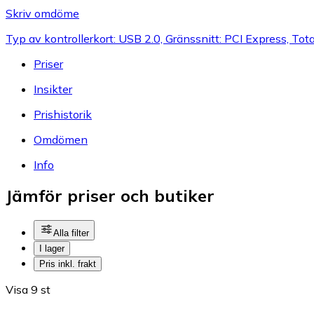
Skriv omdöme
Typ av kontrollerkort: USB 2.0, Gränssnitt: PCI Express, Tota
Priser
Insikter
Prishistorik
Omdömen
Info
Jämför priser och butiker
Alla filter
I lager
Pris inkl. frakt
Visa 9 st