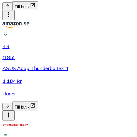
Till butik
4.3
(
185
)
ASUS Adap Thunderboltex 4
1 184 kr
I lager
Till butik