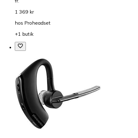
fr.
1 369 kr
hos
Proheadset
+1 butik