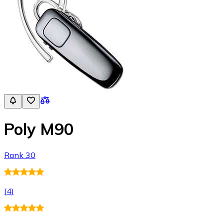
Poly M90
Rank 30
(
4
)