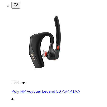
Hörlurar
Poly HP Voyager Legend 50 AV4P1AA
fr.