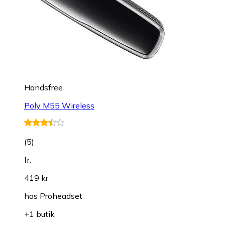
Handsfree
Poly M55 Wireless
(
5
)
fr.
419 kr
hos
Proheadset
+1 butik