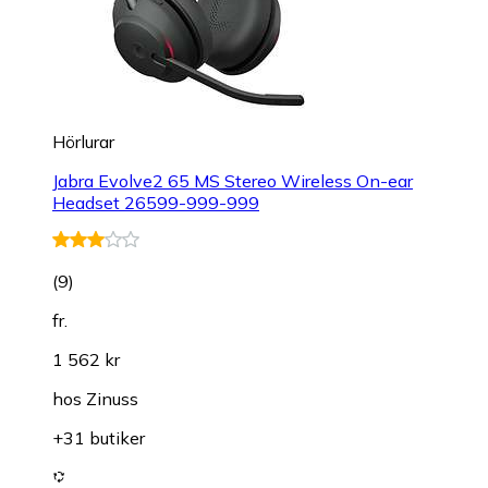
Hörlurar
Jabra Evolve2 65 MS Stereo Wireless On-ear
Headset 26599-999-999
(
9
)
fr.
1 562 kr
hos
Zinuss
+31 butiker