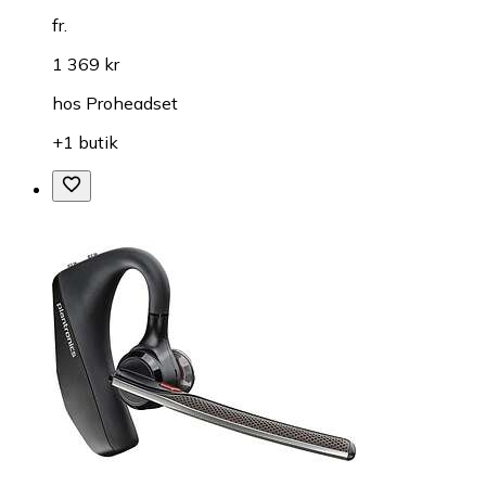
fr.
1 369 kr
hos
Proheadset
+1 butik