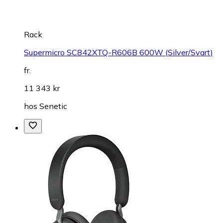
Rack
Supermicro SC842XTQ-R606B 600W (Silver/Svart)
fr.
11 343 kr
hos
Senetic