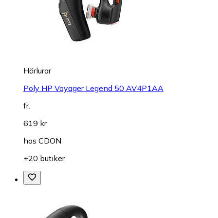
Hörlurar
Poly HP Voyager Legend 50 AV4P1AA
fr.
619 kr
hos
CDON
+20 butiker