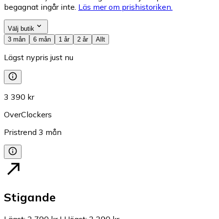
begagnat ingår inte.
Läs mer om prishistoriken.
Välj butik
3 mån
6 mån
1 år
2 år
Allt
Lägst nypris just nu
3 390 kr
OverClockers
Pristrend
3
mån
Stigande