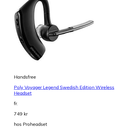
Handsfree
Poly Voyager Legend Swedish Edition Wireless
Headset
fr.
749 kr
hos
Proheadset