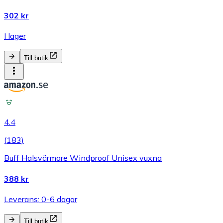
302 kr
I lager
Till butik
4.4
(
183
)
Buff Halsvärmare Windproof Unisex vuxna
388 kr
Leverans: 0-6 dagar
Till butik