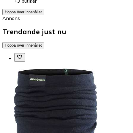
+3 butiker
Hoppa över innehållet
Annons
Trendande just nu
Hoppa över innehållet