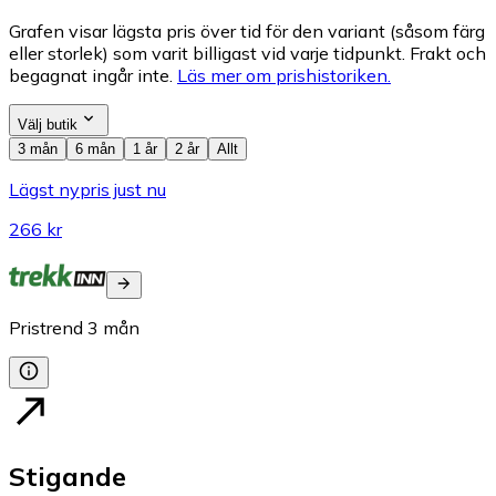
Grafen visar lägsta pris över tid för den variant (såsom färg
eller storlek) som varit billigast vid varje tidpunkt. Frakt och
begagnat ingår inte.
Läs mer om prishistoriken.
Välj butik
3 mån
6 mån
1 år
2 år
Allt
Lägst nypris just nu
266 kr
Pristrend
3
mån
Stigande