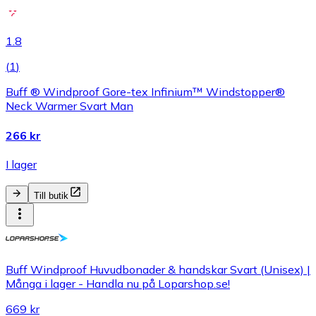
1.8
(
1
)
Buff ® Windproof Gore-tex Infinium™ Windstopper®
Neck Warmer Svart Man
266 kr
I lager
Till butik
Buff Windproof Huvudbonader & handskar Svart (Unisex) |
Många i lager - Handla nu på Loparshop.se!
669 kr