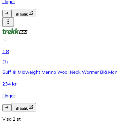
I lager
Till butik
1.8
(
1
)
Buff ® Midweight Merino Wool Neck Warmer Blå Man
234 kr
I lager
Till butik
Visa 2 st