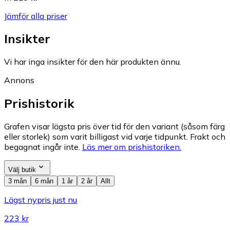
Jämför alla priser
Insikter
Vi har inga insikter för den här produkten ännu.
Annons
Prishistorik
Grafen visar lägsta pris över tid för den variant (såsom färg
eller storlek) som varit billigast vid varje tidpunkt. Frakt och
begagnat ingår inte.
Läs mer om prishistoriken.
Välj butik
3 mån
6 mån
1 år
2 år
Allt
Lägst nypris just nu
223 kr