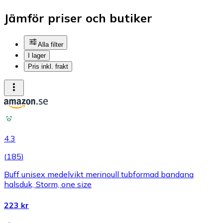
Jämför priser och butiker
Alla filter
I lager
Pris inkl. frakt
4.3
(
185
)
Buff unisex medelvikt merinoull tubformad bandana
halsduk, Storm, one size
223 kr