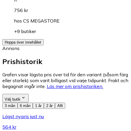
756 kr
hos
CS MEGASTORE
+9 butiker
Hoppa över innehållet
Annons
Prishistorik
Grafen visar lägsta pris över tid för den variant (såsom färg
eller storlek) som varit billigast vid varje tidpunkt. Frakt och
begagnat ingår inte.
Läs mer om prishistoriken.
Välj butik
3 mån
6 mån
1 år
2 år
Allt
Lägst nypris just nu
564 kr