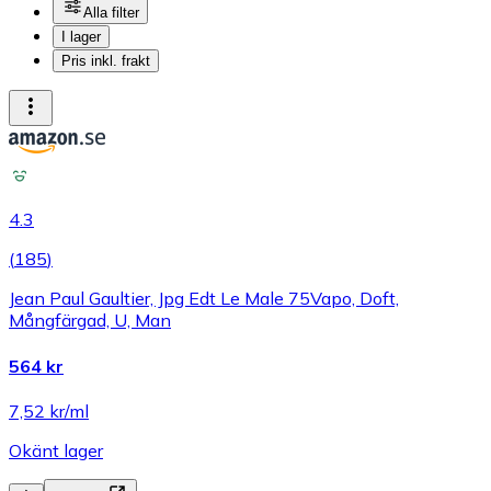
Alla filter
I lager
Pris inkl. frakt
4.3
(
185
)
Jean Paul Gaultier, Jpg Edt Le Male 75Vapo, Doft,
Mångfärgad, U, Man
564 kr
7,52 kr/ml
Okänt lager