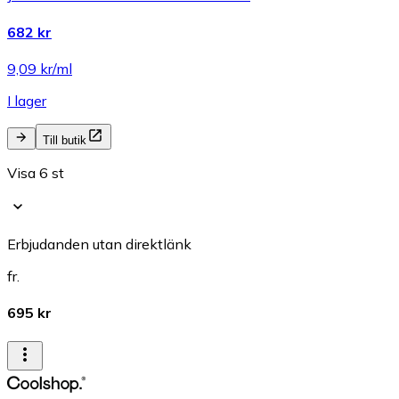
682 kr
9,09 kr/ml
I lager
Till butik
Visa 6 st
Erbjudanden utan direktlänk
fr.
695 kr