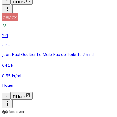
Till butik
3.9
(
35
)
Jean Paul Gaultier Le Male Eau de Toilette 75 ml
641 kr
8,55 kr/ml
I lager
Till butik