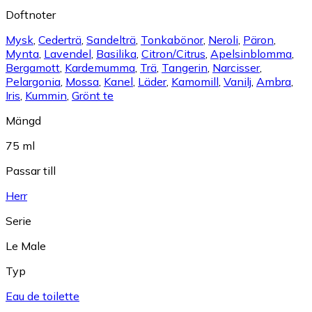
Doftnoter
Mysk
,
Cederträ
,
Sandelträ
,
Tonkabönor
,
Neroli
,
Päron
,
Mynta
,
Lavendel
,
Basilika
,
Citron/Citrus
,
Apelsinblomma
,
Bergamott
,
Kardemumma
,
Trä
,
Tangerin
,
Narcisser
,
Pelargonia
,
Mossa
,
Kanel
,
Läder
,
Kamomill
,
Vanilj
,
Ambra
,
Iris
,
Kummin
,
Grönt te
Mängd
75 ml
Passar till
Herr
Serie
Le Male
Typ
Eau de toilette