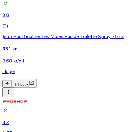
3.8
(
2
)
Jean Paul Gaultier Les Males Eau de Toilette Spray 75 ml
651 kr
8,68 kr/ml
I lager
Till butik
4.3