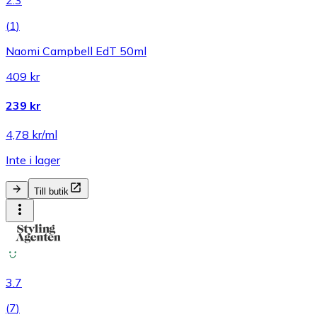
(
1
)
Naomi Campbell EdT 50ml
409 kr
239 kr
4,78 kr/ml
Inte i lager
Till butik
3.7
(
7
)