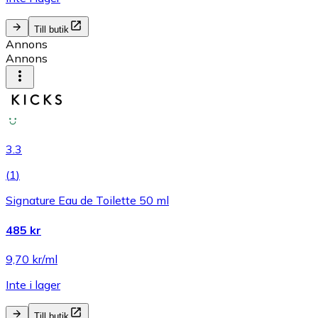
Till butik
Annons
Annons
3.3
(
1
)
Signature Eau de Toilette 50 ml
485 kr
9,70 kr/ml
Inte i lager
Till butik