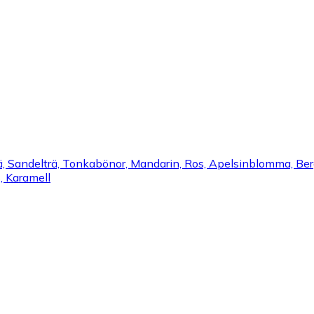
rä, Sandelträ, Tonkabönor, Mandarin, Ros, Apelsinblomma, Berg
, Karamell