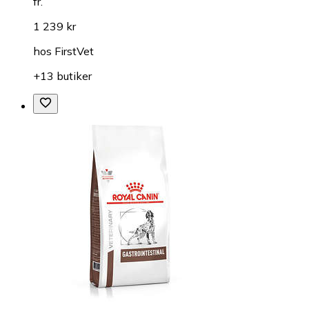
fr.
1 239 kr
hos
FirstVet
+13 butiker