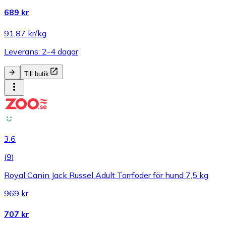
689 kr
91,87 kr/kg
Leverans: 2-4 dagar
Till butik
3.6
(
9
)
Royal Canin Jack Russel Adult Torrfoder för hund 7,5 kg
969 kr
707 kr