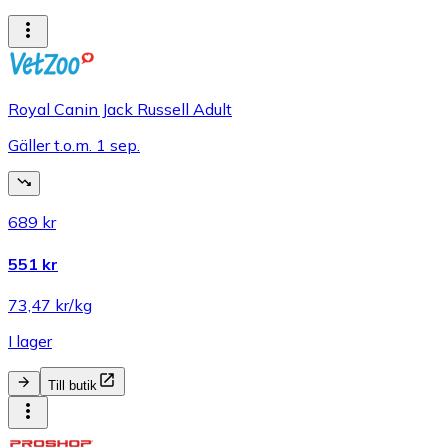
Royal Canin Jack Russell Adult
Gäller t.o.m. 1 sep.
689 kr
551 kr
73,47 kr/kg
I lager
Till butik