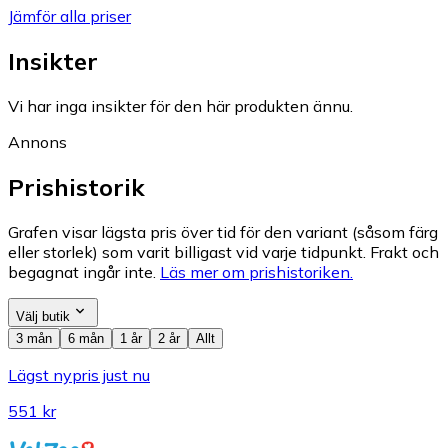
Jämför alla priser
Insikter
Vi har inga insikter för den här produkten ännu.
Annons
Prishistorik
Grafen visar lägsta pris över tid för den variant (såsom färg
eller storlek) som varit billigast vid varje tidpunkt. Frakt och
begagnat ingår inte.
Läs mer om prishistoriken.
Välj butik
3 mån
6 mån
1 år
2 år
Allt
Lägst nypris just nu
551 kr