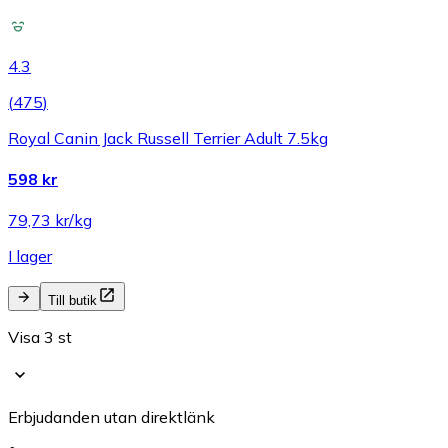
4.3
(
475
)
Royal Canin Jack Russell Terrier Adult 7.5kg
598 kr
79,73 kr/kg
I lager
Till butik
Visa 3 st
Erbjudanden utan direktlänk