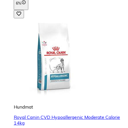
6%
Hundmat
Royal Canin CVD Hypoallergenic Moderate Calorie
14kg