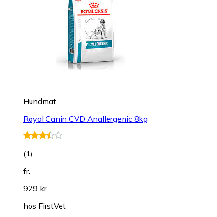
Hundmat
Royal Canin CVD Anallergenic 8kg
(
1
)
fr.
929 kr
hos
FirstVet