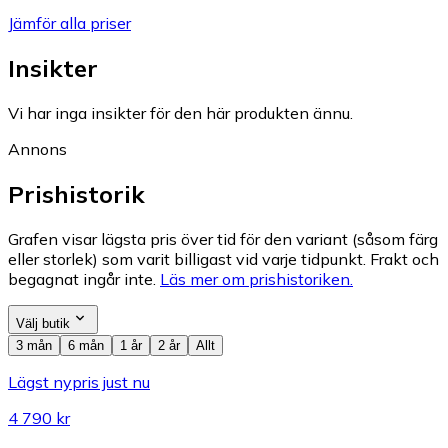
Jämför alla priser
Insikter
Vi har inga insikter för den här produkten ännu.
Annons
Prishistorik
Grafen visar lägsta pris över tid för den variant (såsom färg
eller storlek) som varit billigast vid varje tidpunkt. Frakt och
begagnat ingår inte.
Läs mer om prishistoriken.
Välj butik
3 mån
6 mån
1 år
2 år
Allt
Lägst nypris just nu
4 790 kr