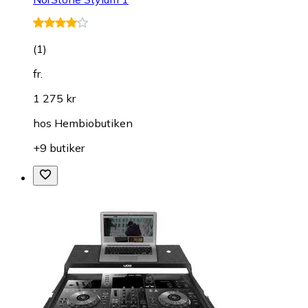
(
1
)
fr.
1 275 kr
hos
Hembiobutiken
+9 butiker