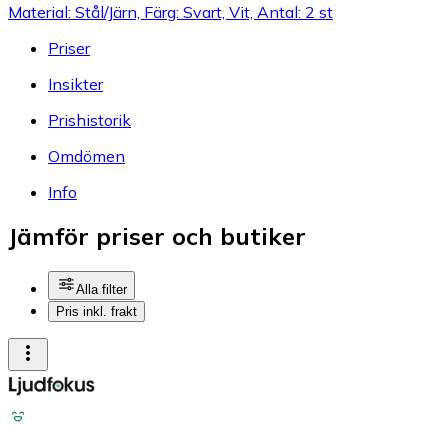
Material: Stål/Järn, Färg: Svart, Vit, Antal: 2 st
Priser
Insikter
Prishistorik
Omdömen
Info
Jämför priser och butiker
Alla filter
Pris inkl. frakt