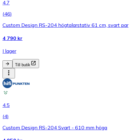
4.7
(
46
)
Custom Design RS-204 högtalarstativ 61 cm, svart par
4 790 kr
I lager
Till butik
4.5
(
4
)
Custom Design RS-204 Svart - 610 mm höga