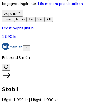
begagnat ingår inte.
Läs mer om prishistoriken.
Välj butik
3 mån
6 mån
1 år
2 år
Allt
Lägst nypris just nu
1 990 kr
Pristrend
3
mån
Stabil
Lägst
:
1 990 kr
|
Högst
:
1 990 kr