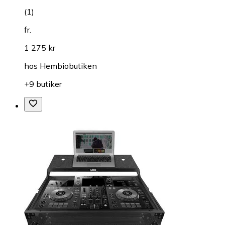
(
1
)
fr.
1 275 kr
hos
Hembiobutiken
+9 butiker