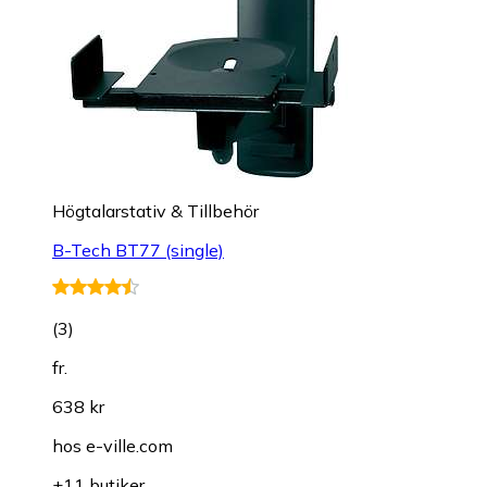
Högtalarstativ & Tillbehör
B-Tech BT77 (single)
(
3
)
fr.
638 kr
hos
e-ville.com
+11 butiker