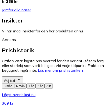
fr.
369 kr
Jämför alla priser
Insikter
Vi har inga insikter för den här produkten ännu.
Annons
Prishistorik
Grafen visar lägsta pris över tid för den variant (såsom färg
eller storlek) som varit billigast vid varje tidpunkt. Frakt och
begagnat ingår inte.
Läs mer om prishistoriken.
Välj butik
3 mån
6 mån
1 år
2 år
Allt
Lägst nypris just nu
369 kr