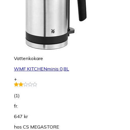
Vattenkokare
WMF KITCHENminis 0,8L
+
(
1
)
fr.
647 kr
hos
CS MEGASTORE