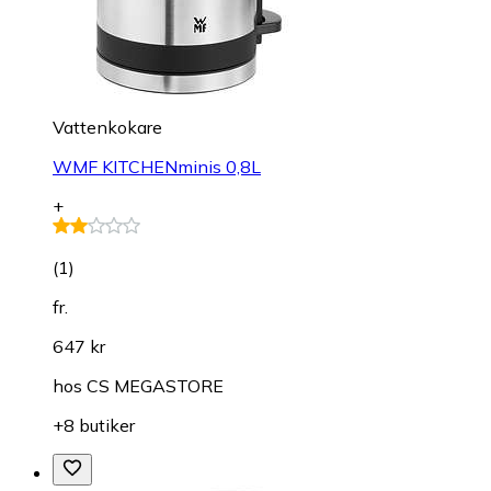
Vattenkokare
WMF KITCHENminis 0,8L
+
(
1
)
fr.
647 kr
hos
CS MEGASTORE
+8 butiker