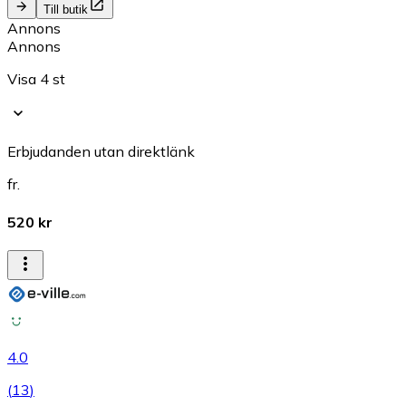
Till butik
Annons
Annons
Visa 4 st
Erbjudanden utan direktlänk
fr.
520 kr
4.0
(
13
)