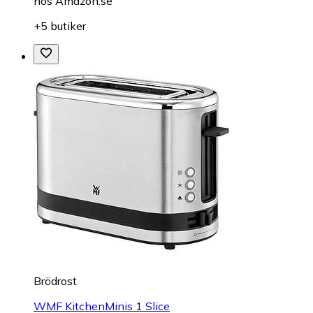
hos
Amazon.se
+5 butiker
Brödrost
WMF KitchenMinis 1 Slice