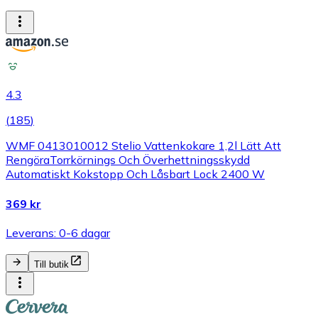
4.3
(
185
)
WMF 0413010012 Stelio Vattenkokare 1,2l Lätt Att
RengöraTorrkörnings Och Överhettningsskydd
Automatiskt Kokstopp Och Låsbart Lock 2400 W
369 kr
Leverans: 0-6 dagar
Till butik