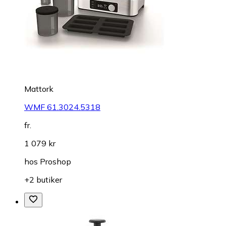
Mattork
WMF 61.3024.5318
fr.
1 079 kr
hos
Proshop
+2 butiker