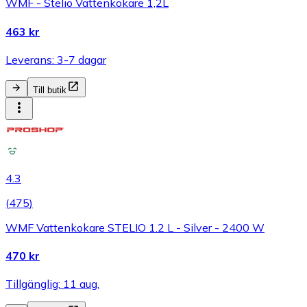
WMF - Stelio Vattenkokare 1,2L
463 kr
Leverans: 3-7 dagar
Till butik
4.3
(
475
)
WMF Vattenkokare STELIO 1.2 L - Silver - 2400 W
470 kr
Tillgänglig: 11 aug.