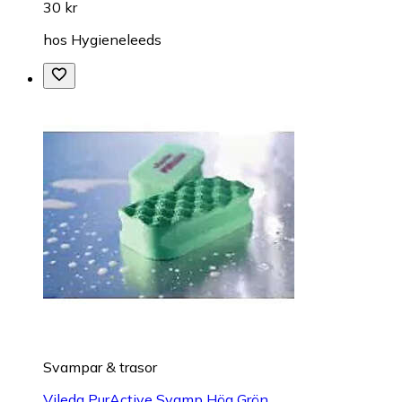
30 kr
hos
Hygieneleeds
Svampar & trasor
Vileda PurActive Svamp Hög Grön