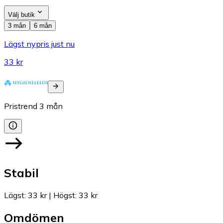
Välj butik
3 mån
6 mån
Lägst nypris just nu
33 kr
Pristrend
3
mån
Stabil
Lägst
:
33 kr
|
Högst
:
33 kr
Omdömen