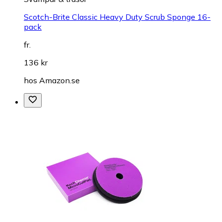
Scotch-Brite Classic Heavy Duty Scrub Sponge 16-
pack
fr.
136 kr
hos
Amazon.se