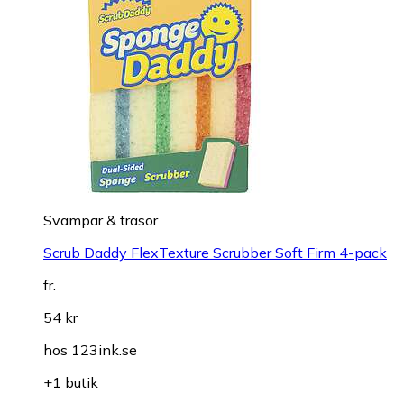
Svampar & trasor
Scrub Daddy FlexTexture Scrubber Soft Firm 4-pack
fr.
54 kr
hos
123ink.se
+1 butik