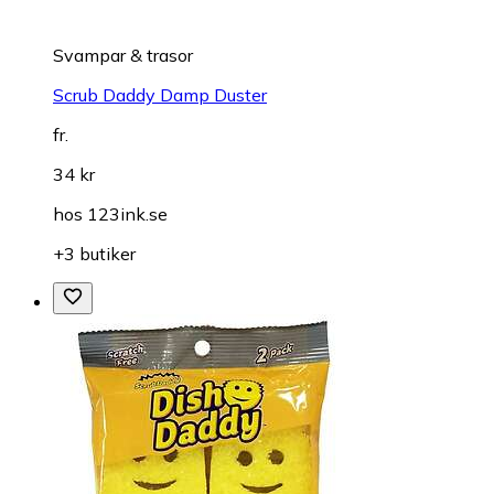
Svampar & trasor
Scrub Daddy Damp Duster
fr.
34 kr
hos
123ink.se
+3 butiker