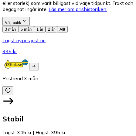
eller storlek) som varit billigast vid varje tidpunkt. Frakt och
begagnat ingår inte.
Läs mer om prishistoriken.
Välj butik
3 mån
6 mån
1 år
2 år
Allt
Lägst nypris just nu
345 kr
Pristrend
3
mån
Stabil
Lägst
:
345 kr
|
Högst
:
395 kr