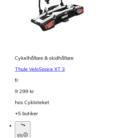
Cykelhållare & skidhållare
Thule VeloSpace XT 3
fr.
9 299 kr
hos
Cykloteket
+5 butiker
5%