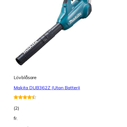
Lövblåsare
Makita DUB362Z (Utan Batteri)
(
2
)
fr.