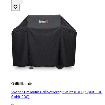
Grilltillbehör
Weber Premium Grillöverdrag (Spirit II 300, Spirit 300,
Spirit 200)
fr.