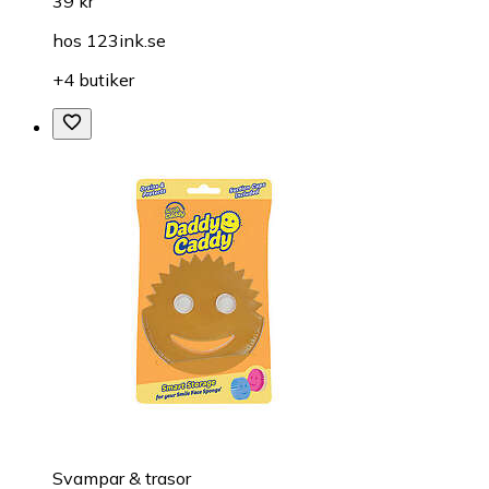
39 kr
hos
123ink.se
+4 butiker
Svampar & trasor