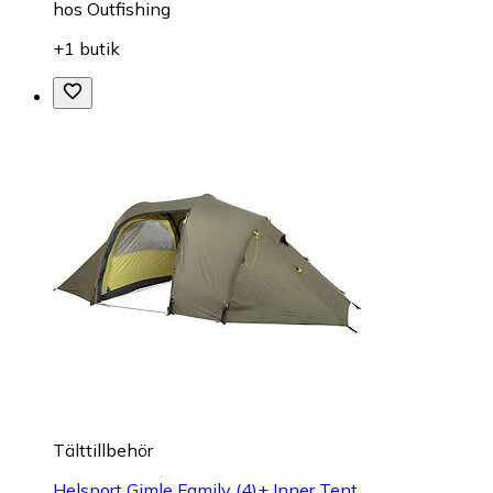
hos
Outfishing
+1 butik
Tälttillbehör
Helsport Gimle Family (4)+ Inner Tent