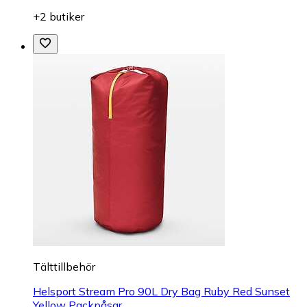
+2 butiker
Tälttillbehör
Helsport Stream Pro 90L Dry Bag Ruby Red Sunset
Yellow Packpåsar