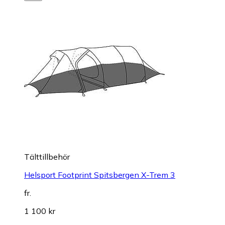
Tälttillbehör
Helsport Footprint Spitsbergen X-Trem 3
fr.
1 100 kr