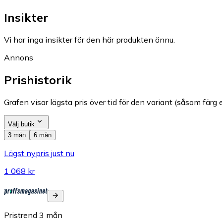
Insikter
Vi har inga insikter för den här produkten ännu.
Annons
Prishistorik
Grafen visar lägsta pris över tid för den variant (såsom färg e
Välj butik
3 mån
6 mån
Lägst nypris just nu
1 068 kr
Pristrend
3
mån