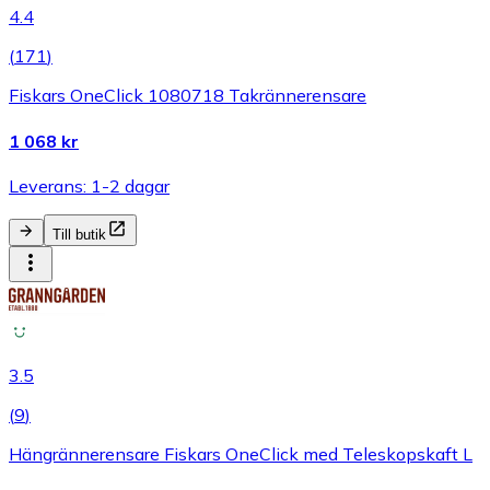
4.4
(
171
)
Fiskars OneClick 1080718 Takrännerensare
1 068 kr
Leverans: 1-2 dagar
Till butik
3.5
(
9
)
Hängrännerensare Fiskars OneClick med Teleskopskaft L