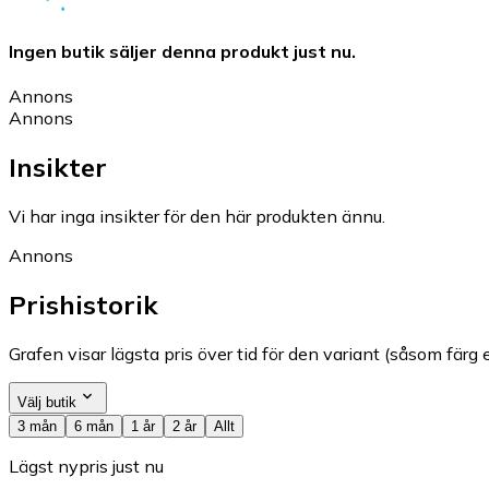
Ingen butik säljer denna produkt just nu.
Annons
Annons
Insikter
Vi har inga insikter för den här produkten ännu.
Annons
Prishistorik
Grafen visar lägsta pris över tid för den variant (såsom färg e
Välj butik
3 mån
6 mån
1 år
2 år
Allt
Lägst nypris just nu