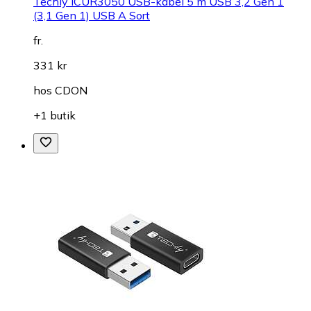
Techly ICUR3050 USB-kabel 5 m USB 3,2 Gen 1
(3,1 Gen 1) USB A Sort
fr.
331 kr
hos
CDON
+1 butik