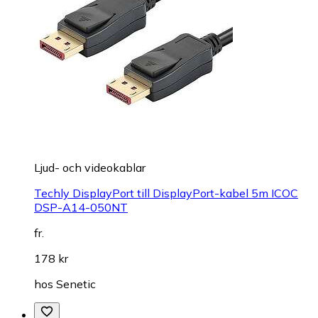
Ljud- och videokablar
Techly DisplayPort till DisplayPort-kabel 5m ICOC
DSP-A14-050NT
fr.
178 kr
hos
Senetic