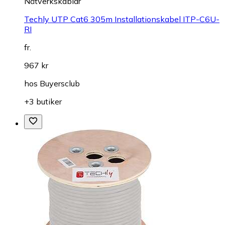
Nätverkskablar
Techly UTP Cat6 305m Installationskabel ITP-C6U-
RI
fr.
967 kr
hos
Buyersclub
+3 butiker