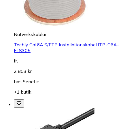
Nätverkskablar
Techly Cat6A S/FTP Installationskabel ITP-C6A-
FLS305
fr.
2 803 kr
hos
Senetic
+1 butik