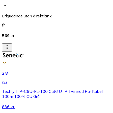
Erbjudande utan direktlänk
fr.
569 kr
2.8
(
2
)
Techly ITP-C6U-FL-100 Cat6 UTP Tvinnad Par Kabel
100m 100% CU Grå
836 kr