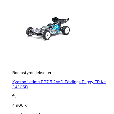
Radiostyrda leksaker
Kyosho Ultima RB7.5 2WD Tävlings Buggy EP Kit
34305B
fr.
4 906 kr