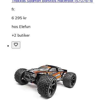
Traxxas Spartan Borstlös Racerbåt (57076-4)
fr.
6 295 kr
hos
Elefun
+2 butiker