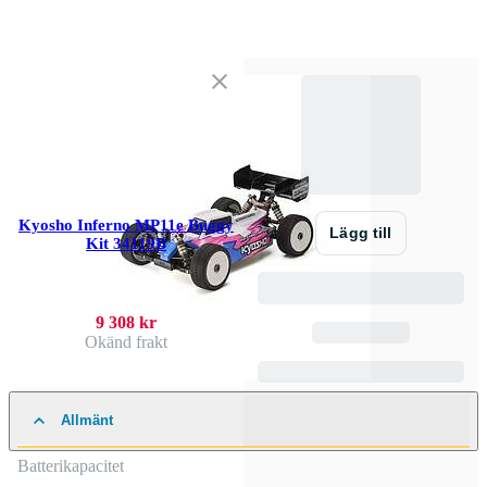
Kyosho Inferno MP11e Buggy
Lägg till
Kit 34119B
9 308 kr
Okänd frakt
Allmänt
Batterikapacitet