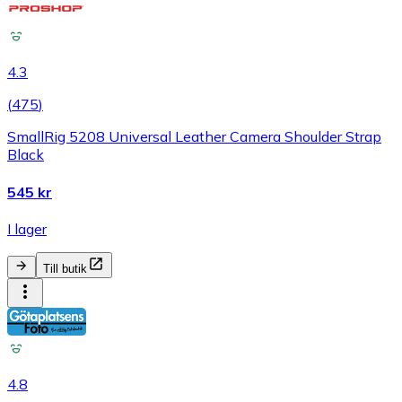
4.3
(
475
)
SmallRig 5208 Universal Leather Camera Shoulder Strap
Black
545 kr
I lager
Till butik
4.8