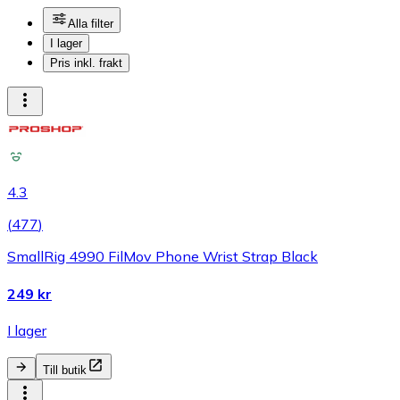
Alla filter
I lager
Pris inkl. frakt
4.3
(
477
)
SmallRig 4990 FilMov Phone Wrist Strap Black
249 kr
I lager
Till butik