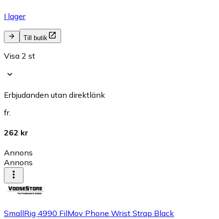
I lager
Till butik
Visa 2 st
Erbjudanden utan direktlänk
fr.
262 kr
Annons
Annons
SmallRig 4990 FilMov Phone Wrist Strap Black