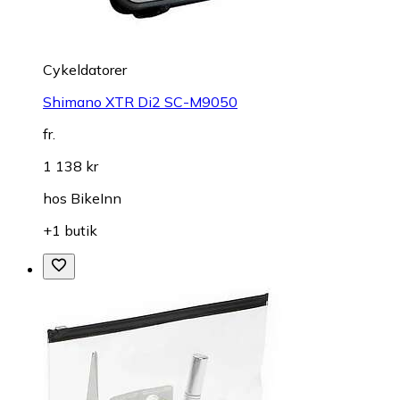
Cykeldatorer
Shimano XTR Di2 SC-M9050
fr.
1 138 kr
hos
BikeInn
+1 butik