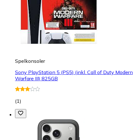
Spelkonsoler
Sony PlayStation 5 (PS5) (inkl. Call of Duty Modern
Warfare III) 825GB
(
1
)