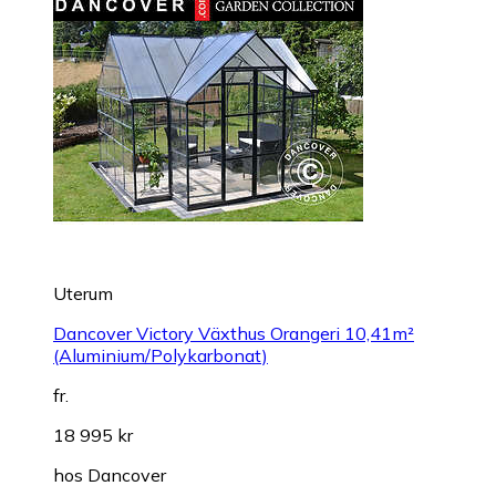
Uterum
Dancover Victory Växthus Orangeri 10,41m²
(Aluminium/Polykarbonat)
fr.
18 995 kr
hos
Dancover