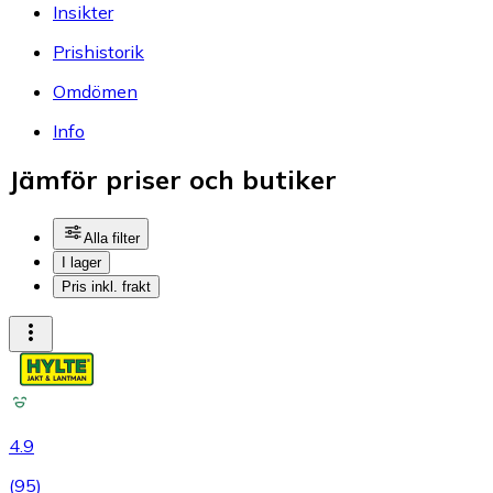
Insikter
Prishistorik
Omdömen
Info
Jämför priser och butiker
Alla filter
I lager
Pris inkl. frakt
4.9
(
95
)