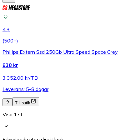
4.3
(
500+
)
Philips Extern Ssd 250Gb Ultra Speed Space Grey
838 kr
3 352,00 kr/TB
Leverans: 5-8 dagar
Till butik
Visa 1 st
Erbjudande utan direktlänk