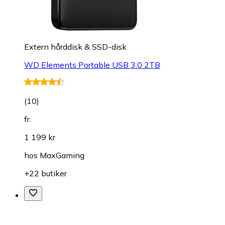
Extern hårddisk & SSD-disk
WD Elements Portable USB 3.0 2TB
(
10
)
fr.
1 199 kr
hos
MaxGaming
+22 butiker