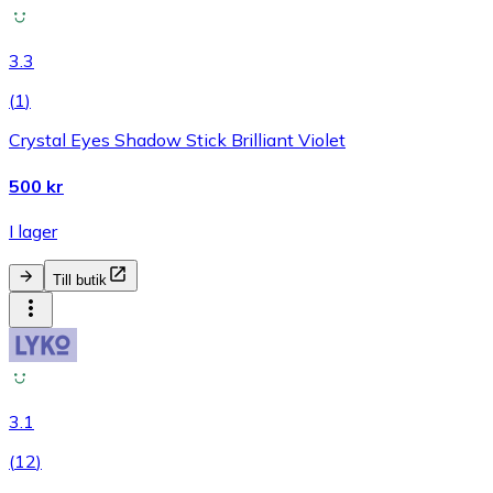
3.3
(
1
)
Crystal Eyes Shadow Stick Brilliant Violet
500 kr
I lager
Till butik
3.1
(
12
)