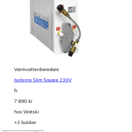
Varmvattenberedare
Isotemp Slim Square 230V
fr.
7 890 kr
hos
Watski
+2 butiker