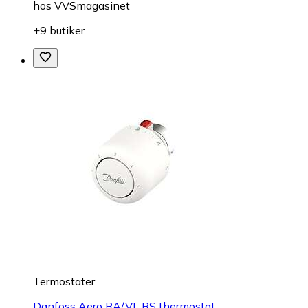
hos
VVSmagasinet
+9 butiker
Termostater
Danfoss Aero RA/VL RS thermostat