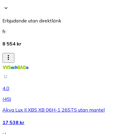
Erbjudande utan direktlänk
fr.
8 554 kr
4.0
(
45
)
Akva Lux II XBS XB 06H-1 26STS utan mantel
17 538 kr