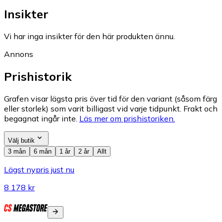
Insikter
Vi har inga insikter för den här produkten ännu.
Annons
Prishistorik
Grafen visar lägsta pris över tid för den variant (såsom färg
eller storlek) som varit billigast vid varje tidpunkt. Frakt och
begagnat ingår inte.
Läs mer om prishistoriken.
Välj butik
3 mån
6 mån
1 år
2 år
Allt
Lägst nypris just nu
8 178 kr