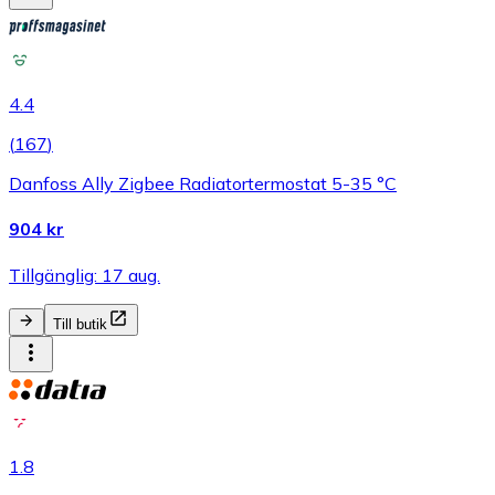
4.4
(
167
)
Danfoss Ally Zigbee Radiatortermostat 5-35 °C
904 kr
Tillgänglig: 17 aug.
Till butik
1.8