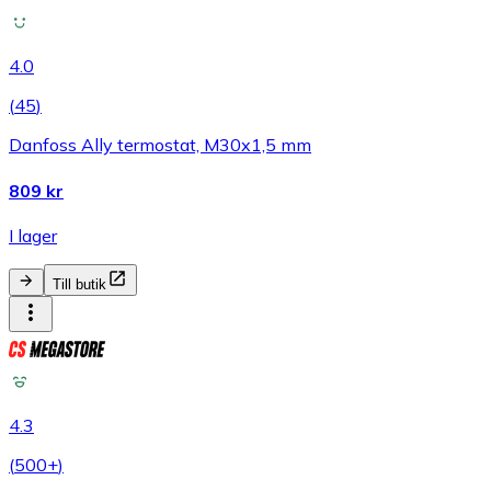
4.0
(
45
)
Danfoss Ally termostat, M30x1,5 mm
809 kr
I lager
Till butik
4.3
(
500+
)