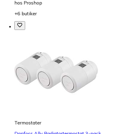
hos
Proshop
+6 butiker
Termostater
Danfoss Ally Radiatortermostat 3-pack