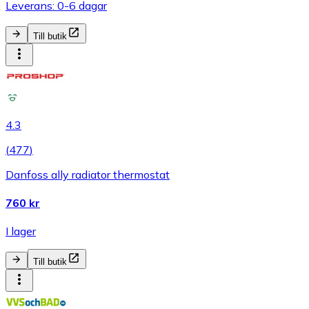
Leverans: 0-6 dagar
Till butik
4.3
(
477
)
Danfoss ally radiator thermostat
760 kr
I lager
Till butik