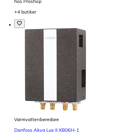
hos
Proshop
+4 butiker
Varmvattenberedare
Danfoss Akva Lux II XB06H-1