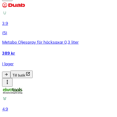
3.9
(
5
)
Metabo Oljespray för häcksaxar 0,3 liter
389 kr
I lager
Till butik
4.9