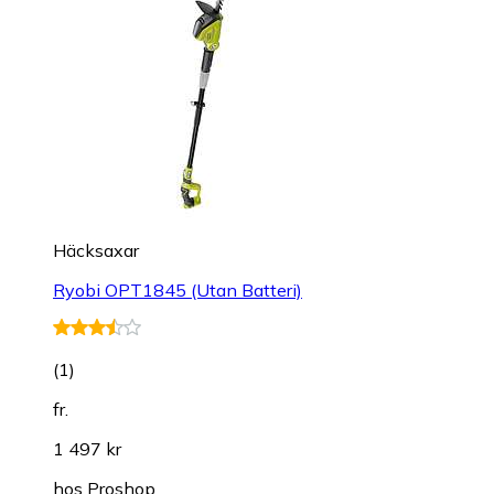
Häcksaxar
Ryobi OPT1845 (Utan Batteri)
(
1
)
fr.
1 497 kr
hos
Proshop