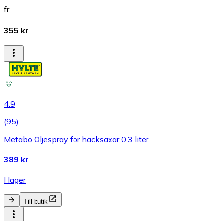
fr.
355 kr
4.9
(
95
)
Metabo Oljespray för häcksaxar 0,3 liter
389 kr
I lager
Till butik