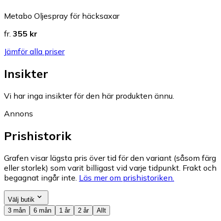
Metabo Oljespray för häcksaxar
fr.
355 kr
Jämför alla priser
Insikter
Vi har inga insikter för den här produkten ännu.
Annons
Prishistorik
Grafen visar lägsta pris över tid för den variant (såsom färg
eller storlek) som varit billigast vid varje tidpunkt. Frakt och
begagnat ingår inte.
Läs mer om prishistoriken.
Välj butik
3 mån
6 mån
1 år
2 år
Allt