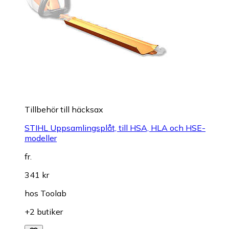
Tillbehör till häcksax
STIHL Uppsamlingsplåt, till HSA, HLA och HSE-
modeller
fr.
341 kr
hos
Toolab
+2 butiker