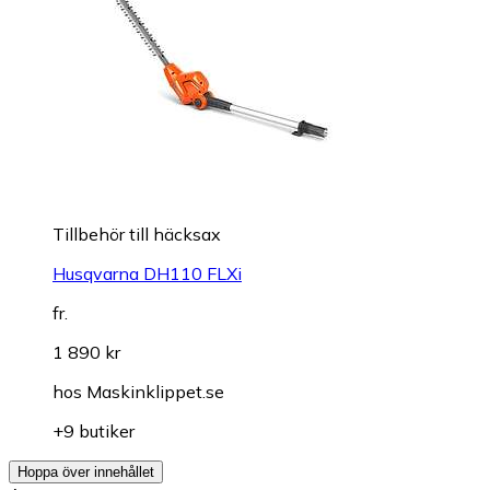
Tillbehör till häcksax
Husqvarna DH110 FLXi
fr.
1 890 kr
hos
Maskinklippet.se
+9 butiker
Hoppa över innehållet