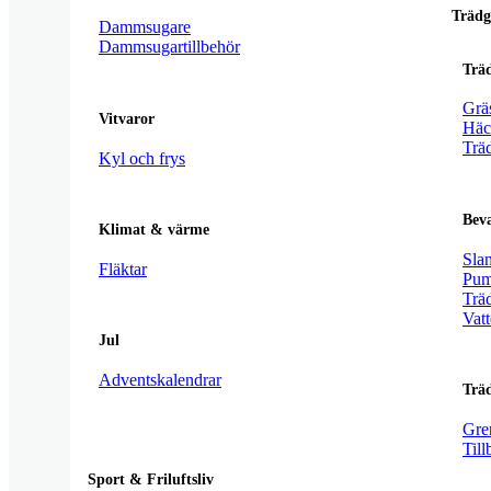
Trädg
Dammsugare
Dammsugartillbehör
Trä
Grä
Vitvaror
Häc
Trä
Kyl och frys
Bev
Klimat & värme
Sla
Fläktar
Pum
Träd
Vatt
Jul
Adventskalendrar
Trä
Gre
Till
Sport & Friluftsliv