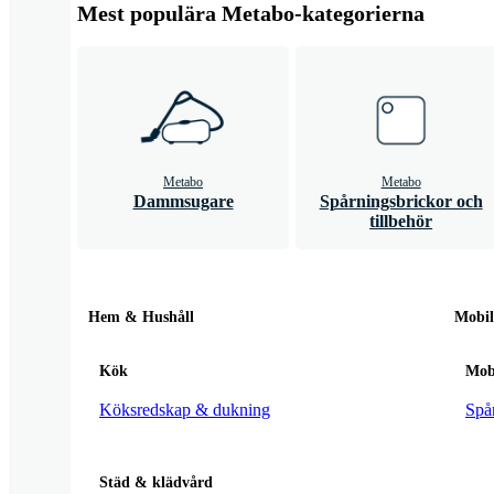
Mest populära Metabo-kategorierna
Metabo
Metabo
Dammsugare
Spårningsbrickor och
tillbehör
Hem & Hushåll
Mobi
Kök
Mobi
Köksredskap & dukning
Spår
Städ & klädvård