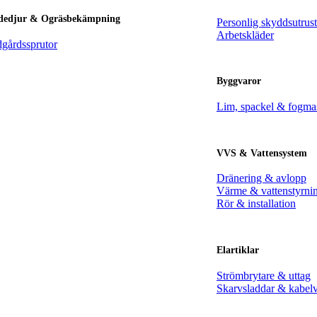
dedjur & Ogräsbekämpning
Personlig skyddsutrus
Arbetskläder
dgårdssprutor
Byggvaror
Lim, spackel & fogma
VVS & Vattensystem
Dränering & avlopp
Värme & vattenstyrni
Rör & installation
Elartiklar
Strömbrytare & uttag
Skarvsladdar & kabel