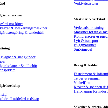
Verktygspistoler
ård
dgårdsmaskiner
Maskiner & verkstad
svårdsmaskiner
Verkstadsutrustning
ksaxar & Beskärningsmaskiner
Maskiner för trä & met
dgårdsrengöring & Underhåll
Kompressorer & pneu
Lyft & transport
Byggmaskiner
attning
Smörjmedel
ngvagnar & slangvindor
par
Beslag & fästdon
gårdsslangar & tillbehör
enspridare
Fästelement & Infästn
Tejper & remmar
Vinkeljärn
dgårdsredskap
Krokar & spännen & f
Häftklamrar för indust
nsåg
behör till trädgårdsredskap
Säkerhet & arbetskläd