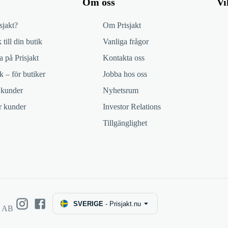
Om oss
Vi
sjakt?
Om Prisjakt
 till din butik
Vanliga frågor
 på Prisjakt
Kontakta oss
k – för butiker
Jobba hos oss
 kunder
Nyhetsrum
ör kunder
Investor Relations
Tillgänglighet
SVERIGE
-
Prisjakt.nu
e AB