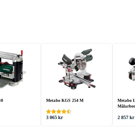
30
Metabo KGS 254 M
Metabo L
Målarbor
3 065 kr
2 857 kr