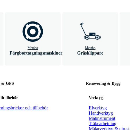
Metabo
Metabo
Färgborttagningsmaskiner
Gräsklippare
l & GPS
Renovering & Bygg
ltillbehör
Verktyg
ningsbrickor och tillbehör
Elverktyg
Handverktyg
Mätinstrument
Träbearbetning
Målarverktyg & utrust