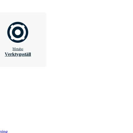
Metabo
Verktygsställ
ning