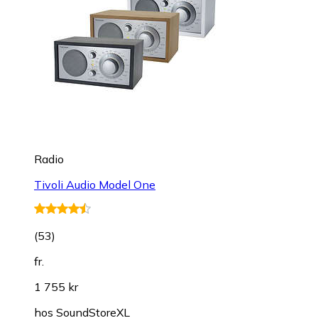
Radio
Tivoli Audio Model One
(
53
)
fr.
1 755 kr
hos
SoundStoreXL