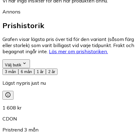
Vi har inga insikter för den här produkten ännu.
Annons
Prishistorik
Grafen visar lägsta pris över tid för den variant (såsom färg
eller storlek) som varit billigast vid varje tidpunkt. Frakt och
begagnat ingår inte.
Läs mer om prishistoriken.
Välj butik
3 mån
6 mån
1 år
2 år
Lägst nypris just nu
1 608 kr
CDON
Pristrend
3
mån