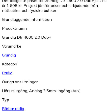
Det billigaste priset för Grundig Dtr 4600 2.0 Dab+ just nu
är 1 608 kr.
Prisjakt jämför priser och erbjudande från
nätbutiker och fysiska butiker.
Grundläggande information
Produktnamn
Grundig Dtr 4600 2.0 Dab+
Varumärke
Grundig
Kategori
Radio
Övriga anslutningar
Hörlursutgång
,
Analog 3,5mm-ingång (Aux)
Typ
Bärbar radio