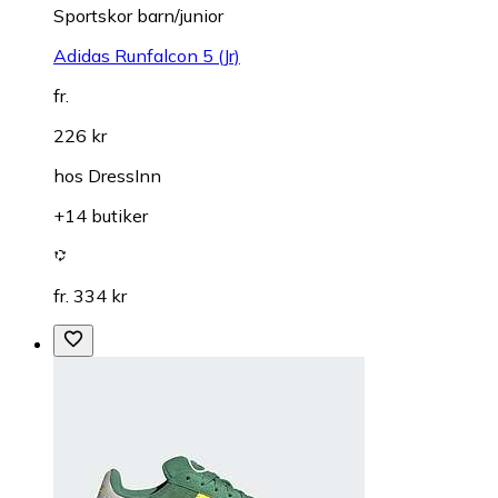
Sportskor barn/junior
Adidas Runfalcon 5 (Jr)
fr.
226 kr
hos
DressInn
+14 butiker
fr. 334 kr