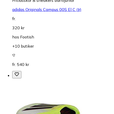
Fritidsskor & sneakers barn/junior
adidas Originals Campus 00S El C (Jr)
fr.
320 kr
hos
Footish
+10 butiker
fr. 540 kr