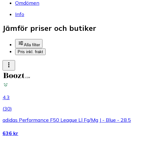
Omdömen
Info
Jämför priser och butiker
Alla filter
Pris inkl. frakt
4.3
(
30
)
adidas Performance F50 League Ll Fg/Mg J - Blue - 28.5
636 kr