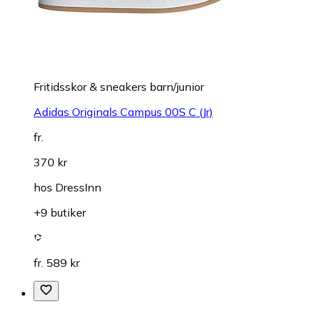
Fritidsskor & sneakers barn/junior
Adidas Originals Campus 00S C (Jr)
fr.
370 kr
hos
DressInn
+9 butiker
fr. 589 kr