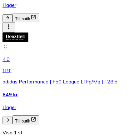
I lager
Till butik
4.0
(
19
)
adidas Performance | F50 League Ll Fg/Mg J | 28.5
849 kr
I lager
Till butik
Visa 1 st