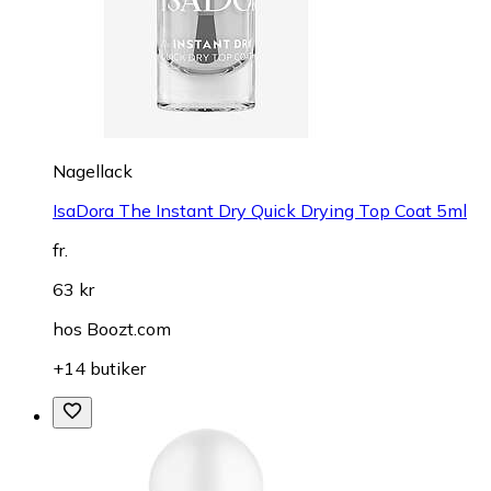
Nagellack
IsaDora The Instant Dry Quick Drying Top Coat 5ml
fr.
63 kr
hos
Boozt.com
+14 butiker