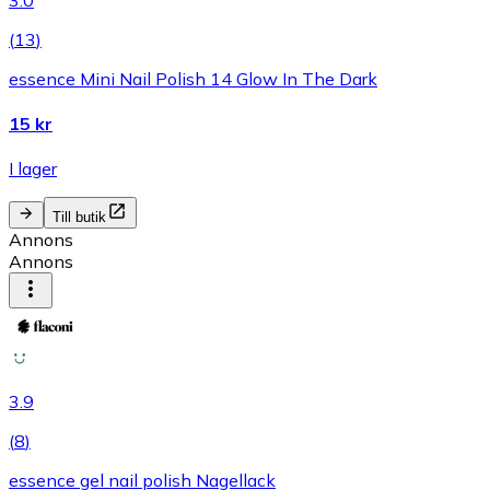
(
13
)
essence Mini Nail Polish 14 Glow In The Dark
15 kr
I lager
Till butik
Annons
Annons
3.9
(
8
)
essence gel nail polish Nagellack