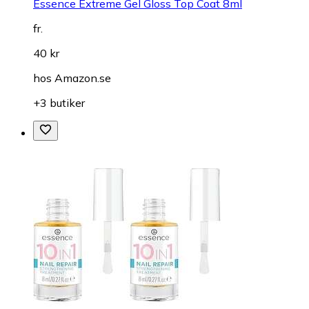
Essence Extreme Gel Gloss Top Coat 8ml
fr.
40 kr
hos
Amazon.se
+3 butiker