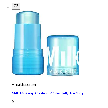
Ansiktsserum
Milk Makeup Cooling Water Jelly Ice 13g
fr.