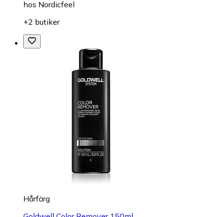
hos
Nordicfeel
+2 butiker
Hårfärg
Goldwell Color Remover 150ml