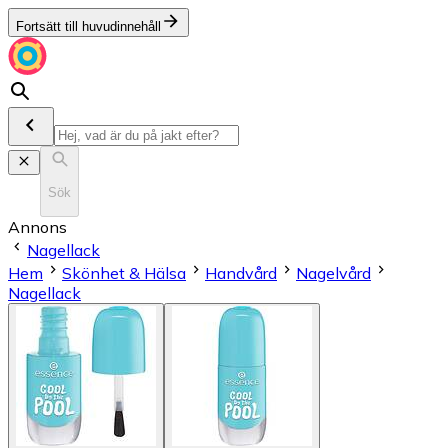
Fortsätt till huvudinnehåll
Sök
Annons
Nagellack
Hem
Skönhet & Hälsa
Handvård
Nagelvård
Nagellack