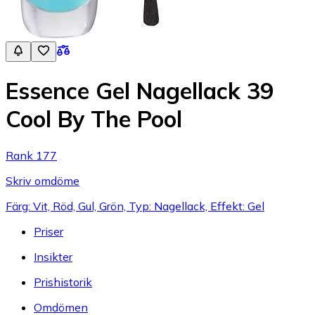
Essence Gel Nagellack 39
Cool By The Pool
Rank 177
Skriv omdöme
Färg: Vit, Röd, Gul, Grön, Typ: Nagellack, Effekt: Gel
Priser
Insikter
Prishistorik
Omdömen