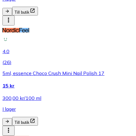
Till butik
4.0
(
26
)
5ml, essence Choco Crush Mini Nail Polish 17
15 kr
300,00 kr/100 ml
I lager
Till butik