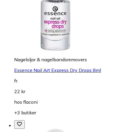
Nageloljor & nagelbandsremovers
Essence Nail Art Express Dry Drops 8ml
fr.
22 kr
hos
flaconi
+3 butiker