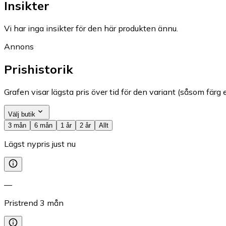
Insikter
Vi har inga insikter för den här produkten ännu.
Annons
Prishistorik
Grafen visar lägsta pris över tid för den variant (såsom färg e
Välj butik
3 mån
6 mån
1 år
2 år
Allt
Lägst nypris just nu
—
Pristrend
3
mån