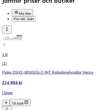
Jämför priser och butiker
Alla filter
Pris inkl. frakt
1.8
(
1
)
Fluke DSX2-8000/GLD INT Kabelanalysator Versiv
224 884 kr
I lager
Till butik