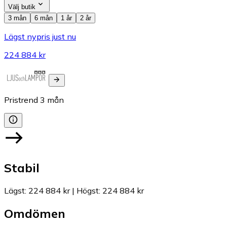
Välj butik
3 mån
6 mån
1 år
2 år
Lägst nypris just nu
224 884 kr
Pristrend
3
mån
Stabil
Lägst
:
224 884 kr
|
Högst
:
224 884 kr
Omdömen