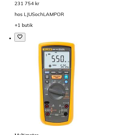
231 754 kr
hos
LJUSochLAMPOR
+1 butik