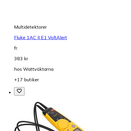
Multidetektorer
Fluke 1AC II E1 VoltAlert
fr.
383 kr
hos
Wattväktarna
+17 butiker