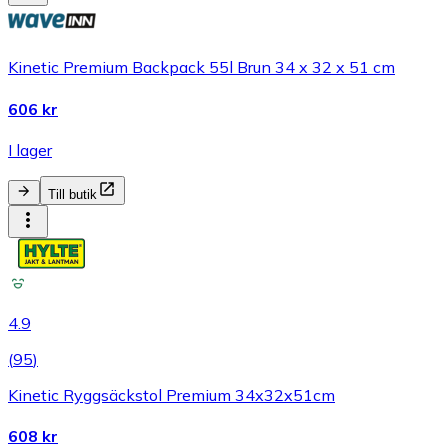
Kinetic Premium Backpack 55l Brun 34 x 32 x 51 cm
606 kr
I lager
Till butik
4.9
(
95
)
Kinetic Ryggsäckstol Premium 34x32x51cm
608 kr