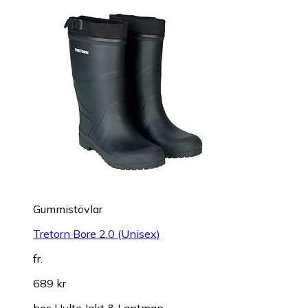
Gummistövlar
Tretorn Bore 2.0 (Unisex)
fr.
689 kr
hos
Hylte Jakt & Lantman