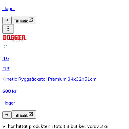
I lager
Till butik
4.6
(
13
)
Kinetic Ryggsäckstol Premium 34x32x51cm
608 kr
I lager
Till butik
Vi har hittat produkten i totalt 3 butiker, varav 3 är