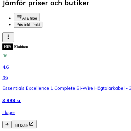
Jämför priser och butiker
Alla filter
Pris inkl. frakt
4.6
(
6
)
Essentials Excellence 1 Complete Bi-Wire Högtalarkabel - 
3 998 kr
I lager
Till butik