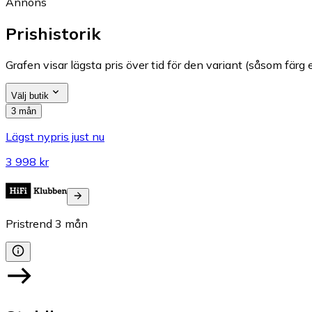
Annons
Prishistorik
Grafen visar lägsta pris över tid för den variant (såsom färg e
Välj butik
3 mån
Lägst nypris just nu
3 998 kr
Pristrend
3
mån