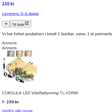
230 kr
Leverans: 0-6 dagar
Till butik
Vi har hittat produkten i totalt 1 butiker, varav 1 är partnerbu
Annons
Annons
COKOLILA LED Växtbelysning TL-V2RW
fr.
230 kr
Jämför alla priser