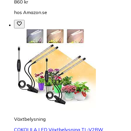
860 kr
hos
Amazon.se
Växtbelysning
COKOLILA LED Växtbelysning TL-V2RW