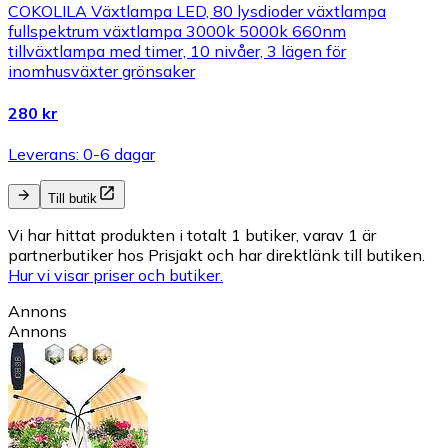
COKOLILA Växtlampa LED, 80 lysdioder växtlampa
fullspektrum växtlampa 3000k 5000k 660nm
tillväxtlampa med timer, 10 nivåer, 3 lägen för
inomhusväxter grönsaker
280 kr
Leverans: 0-6 dagar
Till butik
Vi har hittat produkten i totalt 1 butiker, varav 1 är
partnerbutiker hos Prisjakt och har direktlänk till butiken.
Hur vi visar priser och butiker.
Annons
Annons