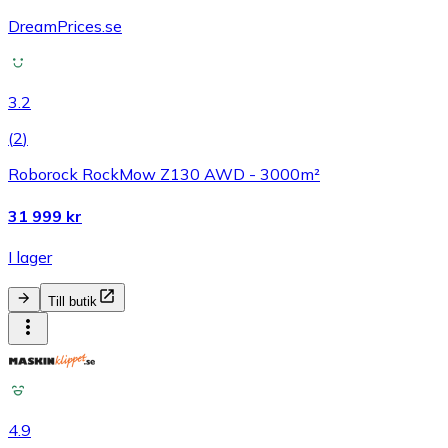
DreamPrices.se
3.2
(
2
)
Roborock RockMow Z130 AWD - 3000m²
31 999 kr
I lager
Till butik
4.9