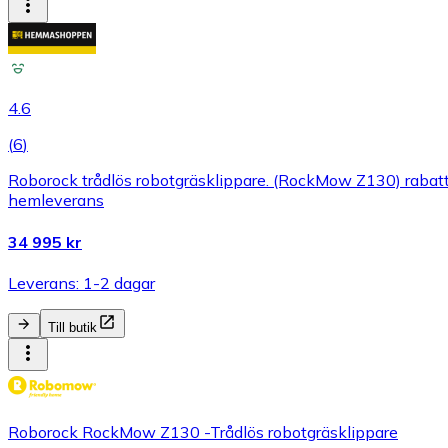
4.6
(
6
)
Roborock trådlös robotgräsklippare. (RockMow Z130) rabatt +
hemleverans
34 995 kr
Leverans: 1-2 dagar
Till butik
Roborock RockMow Z130 -Trådlös robotgräsklippare