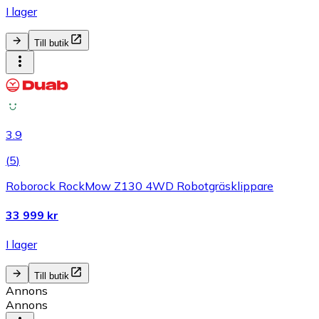
I lager
Till butik
3.9
(
5
)
Roborock RockMow Z130 4WD Robotgräsklippare
33 999 kr
I lager
Till butik
Annons
Annons