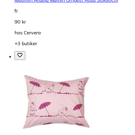
Moomin Arabia Mumin Örngott Rosa 50x60cm
fr.
90 kr
hos
Cervera
+3 butiker