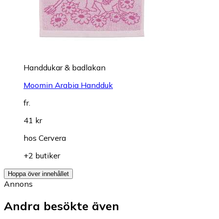
Handdukar & badlakan
Moomin Arabia Handduk
fr.
41 kr
hos
Cervera
+2 butiker
Hoppa över innehållet
Annons
Andra besökte även