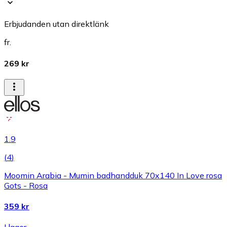
Erbjudanden utan direktlänk
fr.
269 kr
1.9
(
4
)
Moomin Arabia - Mumin badhandduk 70x140 In Love rosa
Gots - Rosa
359 kr