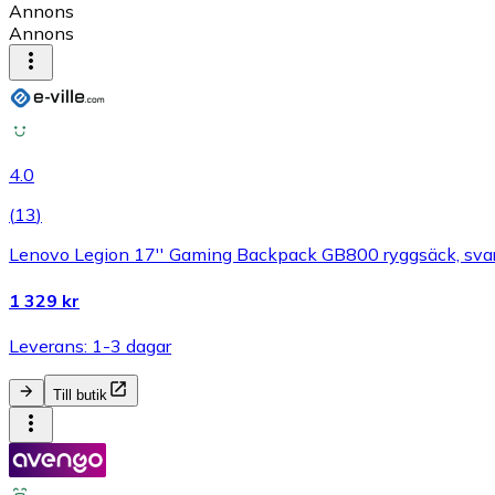
Annons
Annons
4.0
(
13
)
Lenovo Legion 17'' Gaming Backpack GB800 ryggsäck, sva
1 329 kr
Leverans: 1-3 dagar
Till butik