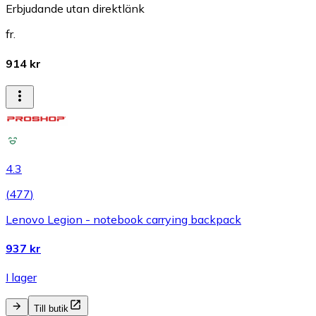
Erbjudande utan direktlänk
fr.
914 kr
4.3
(
477
)
Lenovo Legion - notebook carrying backpack
937 kr
I lager
Till butik