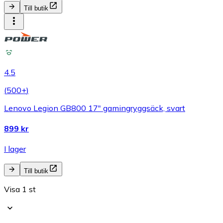
Till butik
4.5
(
500+
)
Lenovo Legion GB800 17" gamingryggsäck, svart
899 kr
I lager
Till butik
Visa 1 st