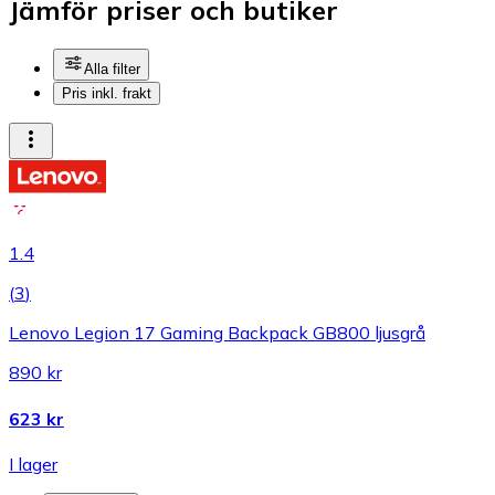
Jämför priser och butiker
Alla filter
Pris inkl. frakt
1.4
(
3
)
Lenovo Legion 17 Gaming Backpack GB800 ljusgrå
890 kr
623 kr
I lager