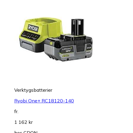
Verktygsbatterier
Ryobi One+ RC18120-140
fr.
1 162 kr
hos
CDON