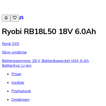
Ryobi RB18L50 18V 6.0Ah
Rank 535
Skriv omdöme
Batterispänning: 18 V, Batterikapacitet (Ah): 6 Ah,
Batterityp: Li-Ion
Priser
Insikter
Prishistorik
Omdömen