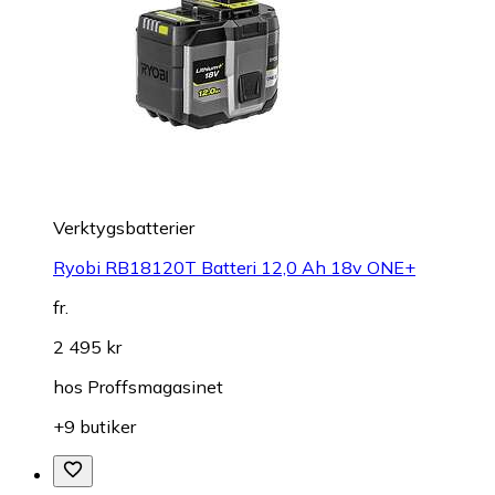
Verktygsbatterier
Ryobi RB18120T Batteri 12,0 Ah 18v ONE+
fr.
2 495 kr
hos
Proffsmagasinet
+9 butiker