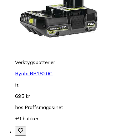
Verktygsbatterier
Ryobi RB1820C
fr.
695 kr
hos
Proffsmagasinet
+9 butiker