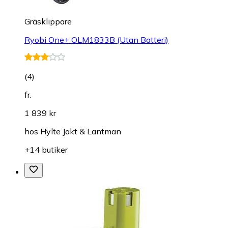
Gräsklippare
Ryobi One+ OLM1833B (Utan Batteri)
(
4
)
fr.
1 839 kr
hos
Hylte Jakt & Lantman
+14 butiker