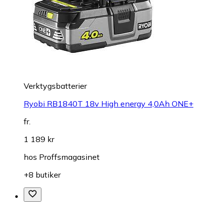
Verktygsbatterier
Ryobi RB1840T 18v High energy 4,0Ah ONE+
fr.
1 189 kr
hos
Proffsmagasinet
+8 butiker