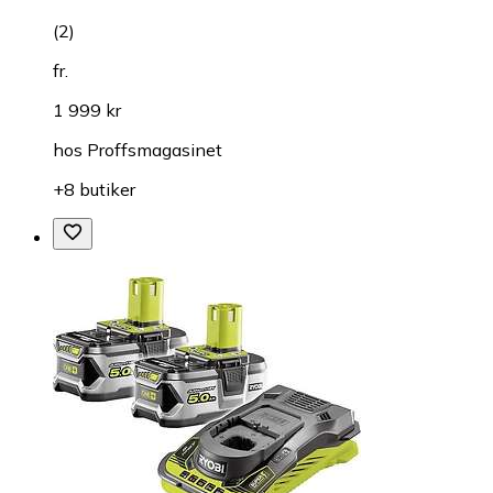
(
2
)
fr.
1 999 kr
hos
Proffsmagasinet
+8 butiker