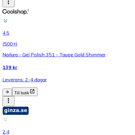
4.5
(
500+
)
Nailura - Gel Polish 351 - Taupe Gold Shimmer
139 kr
Leverans: 2-4 dagar
Till butik
2.4