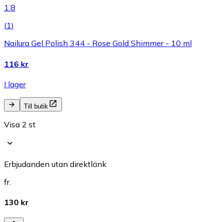
1.8
(
1
)
Nailura Gel Polish 344 - Rose Gold Shimmer - 10 ml
116 kr
I lager
Till butik
Visa 2 st
Erbjudanden utan direktlänk
fr.
130 kr