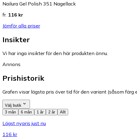
Nailura Gel Polish 351 Nagellack
fr.
116 kr
Jämför alla priser
Insikter
Vi har inga insikter för den här produkten ännu.
Annons
Prishistorik
Grafen visar lägsta pris över tid för den variant (såsom färg e
Välj butik
3 mån
6 mån
1 år
2 år
Allt
Lägst nypris just nu
116 kr