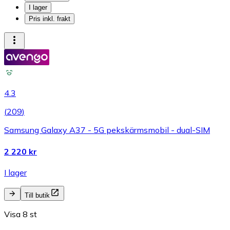
I lager
Pris inkl. frakt
4.3
(
209
)
Samsung Galaxy A37 - 5G pekskärmsmobil - dual-SIM
2 220 kr
I lager
Till butik
Visa 8 st