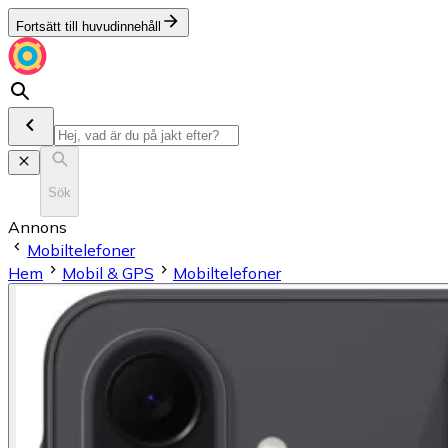
Fortsätt till huvudinnehåll
Sök
Annons
Mobiltelefoner
Hem
Mobil & GPS
Mobiltelefoner