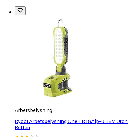
Arbetsbelysning
Ryobi Arbetsbelysning One+ R18Alp-0 18V Utan
Batteri