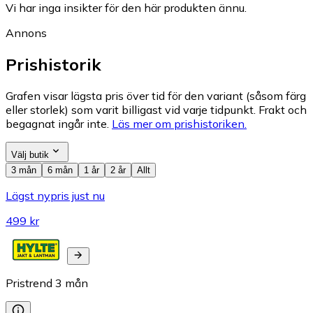
Vi har inga insikter för den här produkten ännu.
Annons
Prishistorik
Grafen visar lägsta pris över tid för den variant (såsom färg
eller storlek) som varit billigast vid varje tidpunkt. Frakt och
begagnat ingår inte.
Läs mer om prishistoriken.
Välj butik
3 mån
6 mån
1 år
2 år
Allt
Lägst nypris just nu
499 kr
Pristrend
3
mån