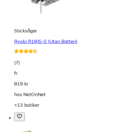
Sticksågar
Ryobi R18JS-0 (Utan Batteri)
(
7
)
fr.
819 kr
hos
NetOnNet
+13 butiker