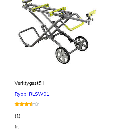
Verktygsställ
Ryobi RLSW01
(
1
)
fr.