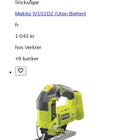
Sticksågar
Makita JV101DZ (Utan Batteri)
fr.
1 043 kr
hos
Verkter
+9 butiker