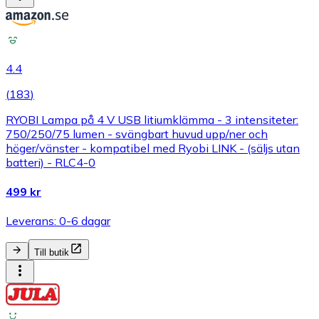
4.4
(
183
)
RYOBI Lampa på 4 V USB litiumklämma - 3 intensiteter:
750/250/75 lumen - svängbart huvud upp/ner och
höger/vänster - kompatibel med Ryobi LINK - (säljs utan
batteri) - RLC4-0
499 kr
Leverans: 0-6 dagar
Till butik