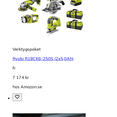
Verktygspaket
Ryobi R18CK6-250S (2x5,0Ah)
fr.
7 174 kr
hos
Amazon.se