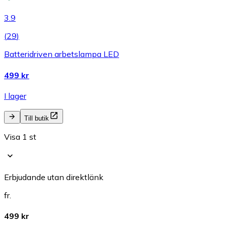
3.9
(
29
)
Batteridriven arbetslampa LED
499 kr
I lager
Till butik
Visa 1 st
Erbjudande utan direktlänk
fr.
499 kr