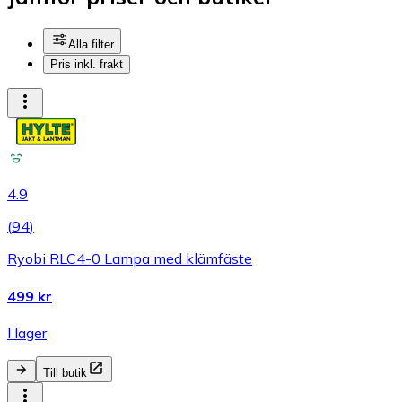
Alla filter
Pris inkl. frakt
4.9
(
94
)
Ryobi RLC4-0 Lampa med klämfäste
499 kr
I lager
Till butik