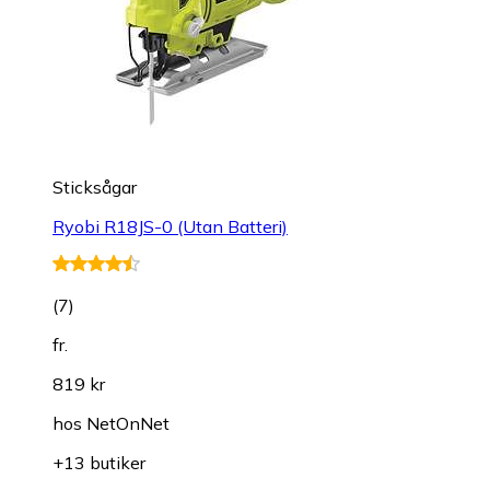
Sticksågar
Ryobi R18JS-0 (Utan Batteri)
(
7
)
fr.
819 kr
hos
NetOnNet
+13 butiker