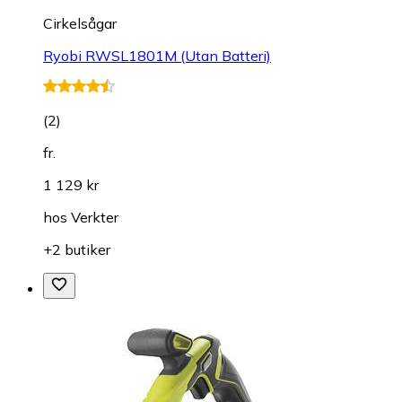
Cirkelsågar
Ryobi RWSL1801M (Utan Batteri)
(
2
)
fr.
1 129 kr
hos
Verkter
+2 butiker