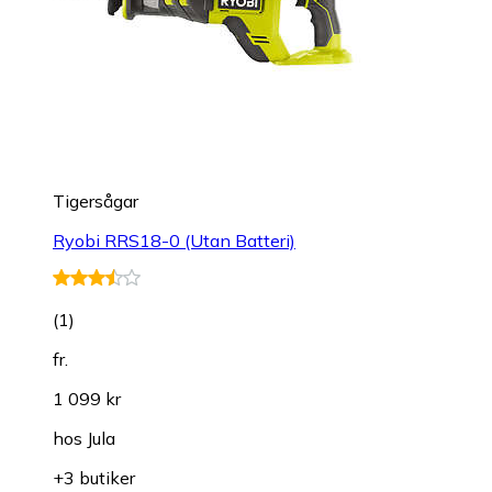
Tigersågar
Ryobi RRS18-0 (Utan Batteri)
(
1
)
fr.
1 099 kr
hos
Jula
+3 butiker