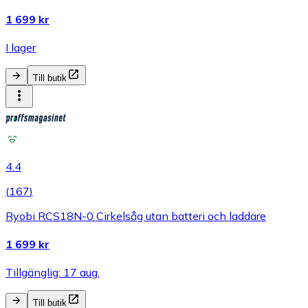
1 699 kr
I lager
Till butik
4.4
(
167
)
Ryobi RCS18N-0 Cirkelsåg utan batteri och laddare
1 699 kr
Tillgänglig: 17 aug.
Till butik