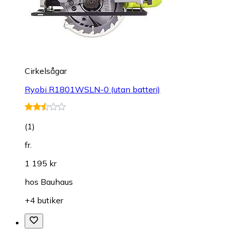
Cirkelsågar
Ryobi R1801WSLN-0 (utan batteri)
(
1
)
fr.
1 195 kr
hos
Bauhaus
+4 butiker