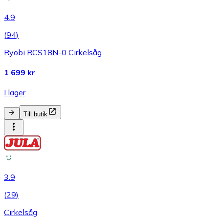
4.9
(
94
)
Ryobi RCS18N-0 Cirkelsåg
1 699 kr
I lager
Till butik
3.9
(
29
)
Cirkelsåg